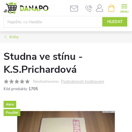
Přejít
NÁKUPNÍ
KOŠÍK
na
obsah
HLEDAT
Knihy
Studna ve stínu -
K.S.Prichardová
Podrobnosti hodnocení
Neohodnoceno
Kód produktu:
1705
Akce
Použité