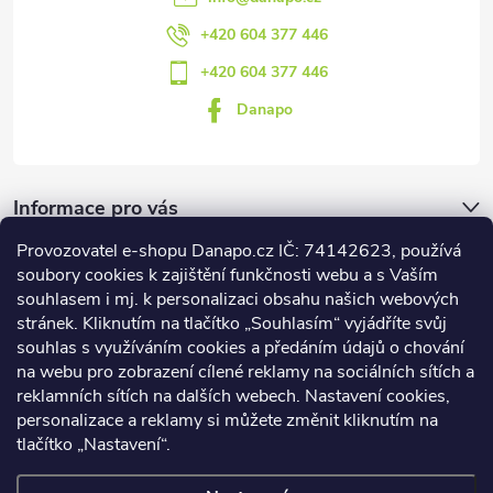
+420 604 377 446
+420 604 377 446
Danapo
Informace pro vás
Provozovatel e-shopu Danapo.cz IČ: 74142623, používá
Dotazník
soubory cookies k zajištění funkčnosti webu a s Vaším
souhlasem i mj. k personalizaci obsahu našich webových
stránek. Kliknutím na tlačítko „Souhlasím“ vyjádříte svůj
Co upřednosťnujete?
souhlas s využíváním cookies a předáním údajů o chování
na webu pro zobrazení cílené reklamy na sociálních sítích a
Počet hlasů:
437
reklamních sítích na dalších webech. Nastavení cookies,
Facebook
personalizace a reklamy si můžete změnit kliknutím na
tlačítko „Nastavení“.