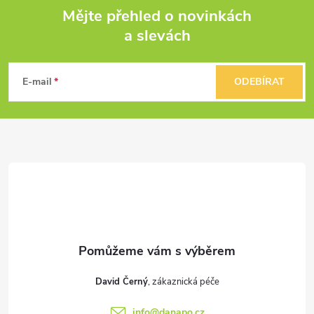
Mějte přehled o novinkách
a slevách
Z
á
E-mail
ODEBÍRAT
p
a
t
í
David Černý
info
@
danapo.cz