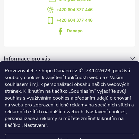
+420 604 377 446
+420 604 377 446
Danapo
Informace pro vás
Provozovatel e-shopu Danapo.cz IČ: 74142623, používá
Dotazník
soubory cookies k zajištění funkčnosti webu a s Vaším
souhlasem i mj. k personalizaci obsahu našich webových
stránek. Kliknutím na tlačítko „Souhlasím“ vyjádříte svůj
Co upřednosťnujete?
souhlas s využíváním cookies a předáním údajů o chování
na webu pro zobrazení cílené reklamy na sociálních sítích a
Počet hlasů:
437
reklamních sítích na dalších webech. Nastavení cookies,
Facebook
personalizace a reklamy si můžete změnit kliknutím na
tlačítko „Nastavení“.