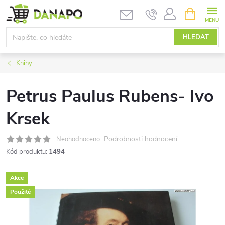
Přejít
NÁKUPNÍ
KOŠÍK
na
obsah
HLEDAT
Knihy
Petrus Paulus Rubens- Ivo
Krsek
Podrobnosti hodnocení
Neohodnoceno
Kód produktu:
1494
Akce
Použité