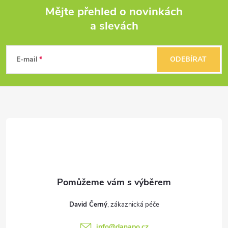
Mějte přehled o novinkách
a slevách
Z
á
E-mail
ODEBÍRAT
p
a
t
í
David Černý
info
@
danapo.cz