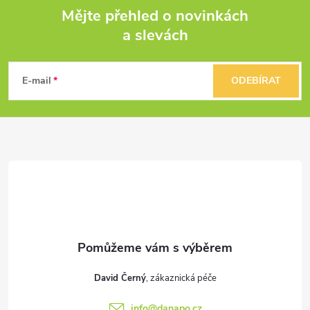
Mějte přehled o novinkách
a slevách
Z
á
E-mail
ODEBÍRAT
p
a
t
í
David Černý
info
@
danapo.cz