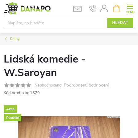
Přejít
NÁKUPNÍ
KOŠÍK
na
obsah
HLEDAT
Knihy
Lidská komedie -
W.Saroyan
Podrobnosti hodnocení
Neohodnoceno
Kód produktu:
1579
Akce
Použité