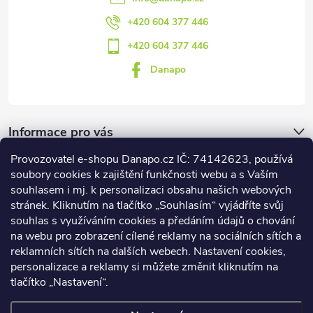
+420 604 377 446
+420 604 377 446
Danapo
Informace pro vás
Provozovatel e-shopu Danapo.cz IČ: 74142623, používá
Dotazník
soubory cookies k zajištění funkčnosti webu a s Vaším
souhlasem i mj. k personalizaci obsahu našich webových
stránek. Kliknutím na tlačítko „Souhlasím“ vyjádříte svůj
Co upřednosťnujete?
souhlas s využíváním cookies a předáním údajů o chování
na webu pro zobrazení cílené reklamy na sociálních sítích a
Počet hlasů:
437
reklamních sítích na dalších webech. Nastavení cookies,
Facebook
personalizace a reklamy si můžete změnit kliknutím na
tlačítko „Nastavení“.