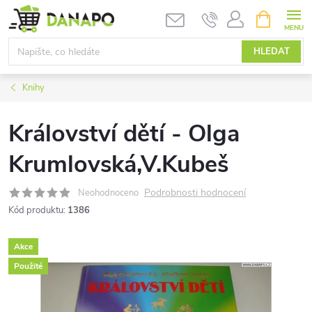
Přejít
NÁKUPNÍ
KOŠÍK
na
obsah
HLEDAT
Knihy
Království dětí - Olga
Krumlovská,V.Kubeš
Podrobnosti hodnocení
Neohodnoceno
Kód produktu:
1386
Akce
Použité