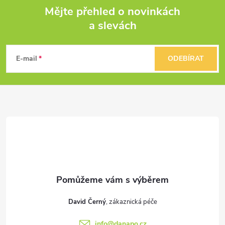
Mějte přehled o novinkách
a slevách
Z
á
E-mail
ODEBÍRAT
p
a
t
í
David Černý
info
@
danapo.cz