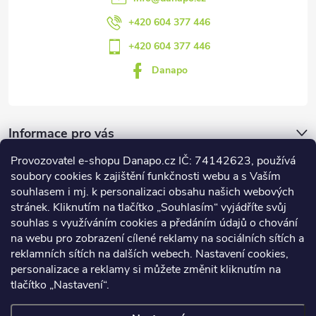
+420 604 377 446
+420 604 377 446
Danapo
Informace pro vás
Provozovatel e-shopu Danapo.cz IČ: 74142623, používá
Dotazník
soubory cookies k zajištění funkčnosti webu a s Vaším
souhlasem i mj. k personalizaci obsahu našich webových
stránek. Kliknutím na tlačítko „Souhlasím“ vyjádříte svůj
Co upřednosťnujete?
souhlas s využíváním cookies a předáním údajů o chování
na webu pro zobrazení cílené reklamy na sociálních sítích a
Počet hlasů:
437
reklamních sítích na dalších webech. Nastavení cookies,
Facebook
personalizace a reklamy si můžete změnit kliknutím na
tlačítko „Nastavení“.