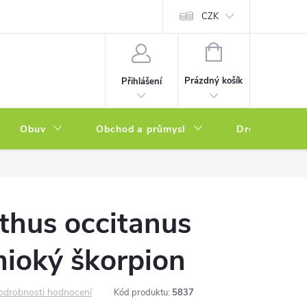
a zboží
Podmínky ochrany osobních údajů
CZK
Soubory cookies
N
NÁKUPNÍ
KOŠÍK
Prázdný košík
Přihlášení
Obuv
Obchod a průmysl
Drogerie
thus occitanus
mioký škorpion
odrobnosti hodnocení
Kód produktu:
5837