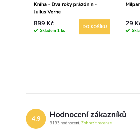
Kniha - Dva roky prázdnin -
Milpar
Julius Verne
899 Kč
29 K
KOŠÍKU
DO KOŠÍKU
Skladem
1 ks
Skl
Hodnocení zákazníků
4,9
3193 hodnocení
Zobrazit recenze