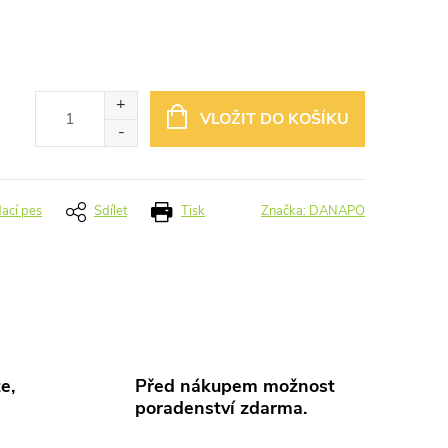
VLOŽIT DO KOŠÍKU
dací pes
Sdílet
Tisk
Značka:
DANAPO
e,
Před nákupem možnost
poradenství zdarma.