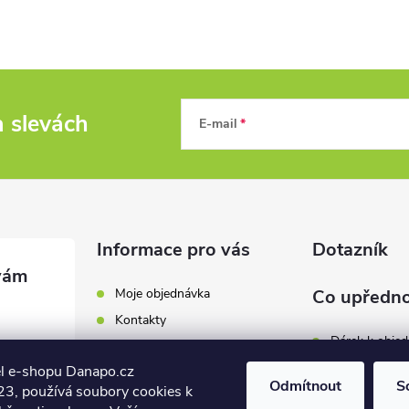
a slevách
E-mail
Informace pro vás
Dotazník
Moje objednávka
Co upředno
Kontakty
Dárek k obje
Odběrná místa a doručení
l e-shopu Danapo.cz
Hodnocení obchodu
Zákaznický se
Odmítnout
S
3, používá soubory cookies k
Obchodní podmínky