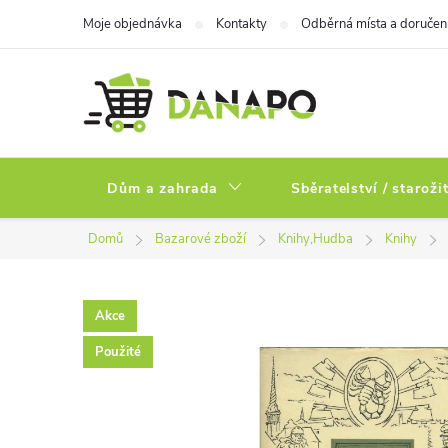
Přejít
Moje objednávka
Kontakty
Odběrná místa a doručen
na
obsah
Dům a zahrada
Sběratelství / staroži
Domů
Bazarové zboží
Knihy,Hudba
Knihy
Akce
Použité