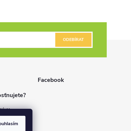
ODEBÍRAT
Facebook
sťnujete?
dnávce
(7%)
rvis
ouhlasím
(9%)