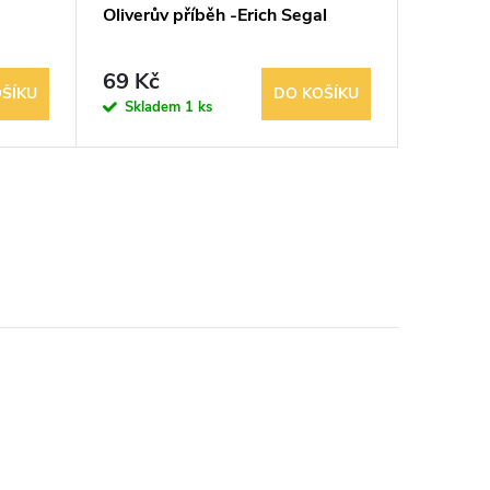
Oliverův příběh -Erich Segal
Sanatori
69 Kč
29 Kč
ŠÍKU
DO KOŠÍKU
Skladem
1 ks
Sklad