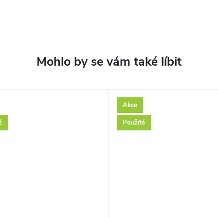
Akce
é
Použité