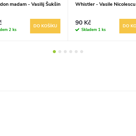
don madam - Vasilij Šukšin
Whistler - Vasile Nicolescu
č
90 Kč
DO KOŠÍKU
DO KO
adem
2 ks
Skladem
1 ks