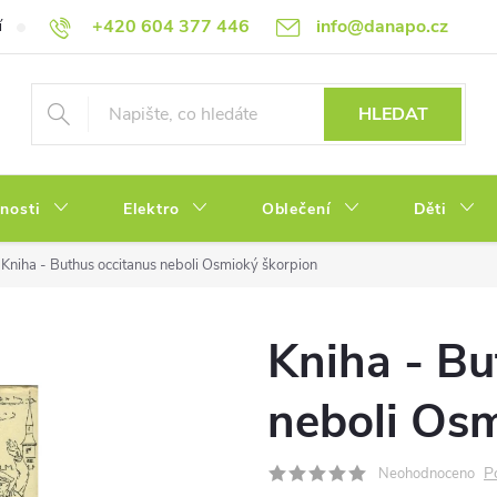
+420 604 377 446
info@danapo.cz
í
Hodnocení obchodu
Obchodní podmínky
Reklamace a výměn
HLEDAT
tnosti
Elektro
Oblečení
Děti
Kniha - Buthus occitanus neboli Osmioký škorpion
Kniha - Bu
neboli Os
P
Neohodnoceno