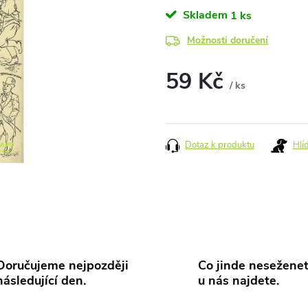
Skladem
1 ks
Možnosti doručení
59 Kč
/ ks
Měrná
cena:
Dotaz k produktu
Hlí
Doručujeme nejpozději
Co jinde neseženet
následující den.
u nás najdete.