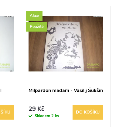
Akce
Akce
Použité
l
Milpardon madam - Vasilij Šukšin
Nesmrte
J.J.Rou
29 Kč
198 K
ŠÍKU
DO KOŠÍKU
Skladem
2 ks
Sklad