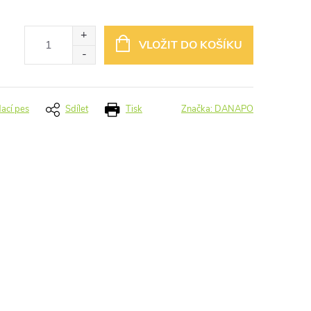
VLOŽIT DO KOŠÍKU
dací pes
Sdílet
Tisk
Značka:
DANAPO