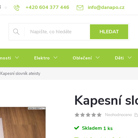
+420 604 377 446
info@danapo.cz
í
Hodnocení obchodu
Obchodní podmínky
Reklamace a výměn
HLEDAT
tnosti
Elektro
Oblečení
Děti
Kapesní slovník ateisty
Kapesní sl
P
Neohodnoceno
Skladem
1 ks