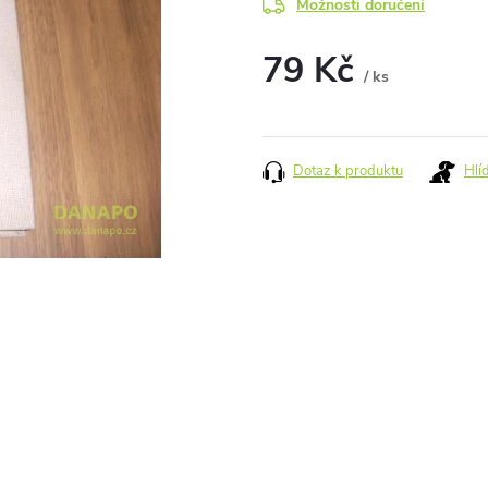
Možnosti doručení
79 Kč
/ ks
Měrná
cena:
Dotaz k produktu
Hlí