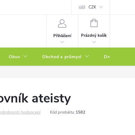
a zboží
Podmínky ochrany osobních údajů
CZK
Soubory cookies
N
NÁKUPNÍ
KOŠÍK
Prázdný košík
Přihlášení
Obuv
Obchod a průmysl
Drogerie
ovník ateisty
odrobnosti hodnocení
Kód produktu:
1582