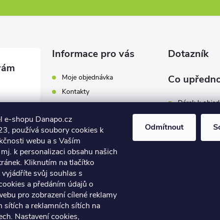
Informace pro vás
Dotazník
Moje objednávka
Co upředno
Kontakty
Dárek k obje
Odběrná místa a doručení
l e-shopu Danapo.cz
Hodnocení obchodu
Zákaznický se
Odmítnout
S
3, používá soubory cookies k
Obchodní podmínky
nkčnosti webu a s Vaším
Dopravu zda
.cz
Reklamace a výměna zboží
mj. k personalizaci obsahu našich
7 446
ánek. Kliknutím na tlačítko
Počet hlasů:
4
Podmínky ochrany osobních
údajů
vyjádříte svůj souhlas s
7 446
cookies a předáním údajů o
Soubory cookies
webu pro zobrazení cílené reklamy
Napište nám
h sítích a reklamních sítích na
Jak nakupovat? / How to
ech. Nastavení cookies,