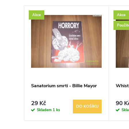
Akce
Akce
Použit
n -
Sanatorium smrti - Billie Mayor
Whistl
29 Kč
90 K
KOŠÍKU
DO KOŠÍKU
Skladem
1 ks
Skl