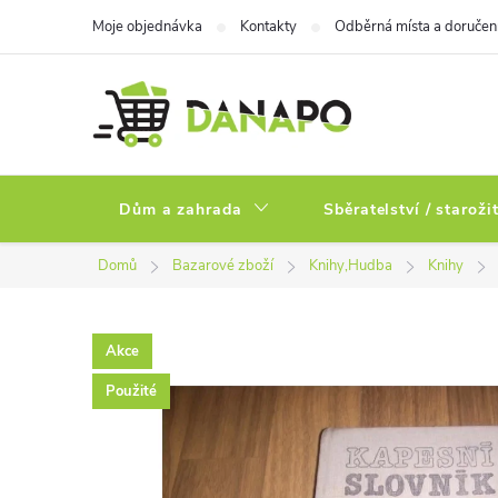
Přejít
Moje objednávka
Kontakty
Odběrná místa a doručen
na
obsah
Dům a zahrada
Sběratelství / staroži
Domů
Bazarové zboží
Knihy,Hudba
Knihy
Akce
Použité