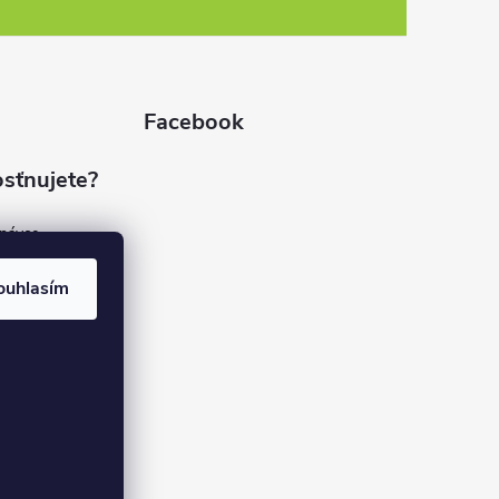
Facebook
sťnujete?
dnávce
(7%)
rvis
ouhlasím
(9%)
rma
(84%)
37