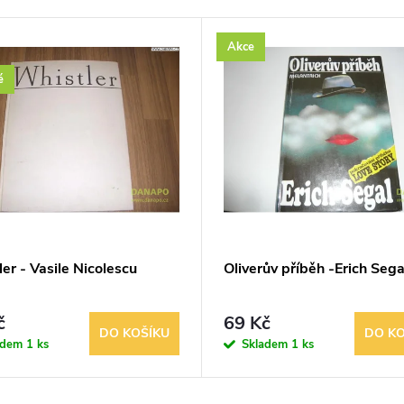
Akce
é
er - Vasile Nicolescu
Oliverův příběh -Erich Sega
č
69 Kč
DO KOŠÍKU
DO KO
adem
1 ks
Skladem
1 ks