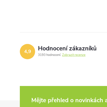
Hodnocení zákazníků
4,9
3193 hodnocení
Zobrazit recenze
Mějte přehled o novinkách
Z