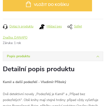
cena:
VLOŽIT DO KOŠÍKU
Dotaz k produktu
Hlídací pes
Sdílet
Značka:
DANAPO
Záruka
:
1 rok
Popis produktu
Detailní popis produktu
Kamil a další podezřelí - Vladimír Přibský
Dvě detektivní novely „Podezřelý je Kamil" a „Případ bez
podezřelých". Obě knihy mají stejné hrdiny: případ vždy vyšetřuje
major Bezpečnosti Bajer, příběhy vypráví redaktor Ozvěny Petrák.