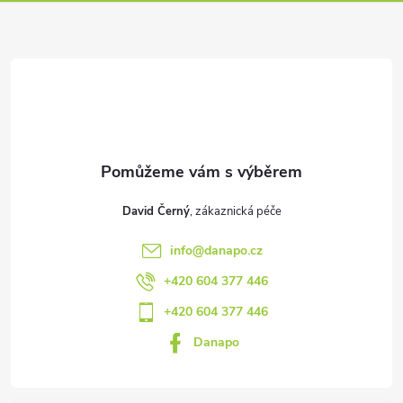
p
a
t
í
David Černý
info
@
danapo.cz
+420 604 377 446
+420 604 377 446
Danapo