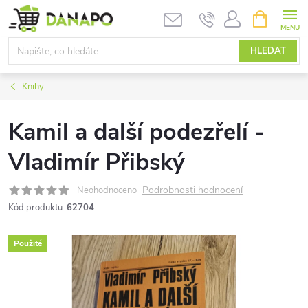
Přejít
NÁKUPNÍ
KOŠÍK
na
obsah
HLEDAT
Knihy
Kamil a další podezřelí -
Vladimír Přibský
Podrobnosti hodnocení
Neohodnoceno
Kód produktu:
62704
Použité