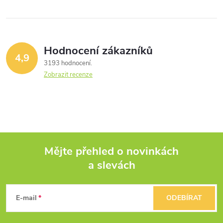
Hodnocení zákazníků
4,9
3193 hodnocení
Zobrazit recenze
Mějte přehled o novinkách
a slevách
Z
á
E-mail
ODEBÍRAT