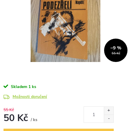
–9 %
55 Kč
Skladem
1 ks
Možnosti doručení
55 Kč
50 Kč
/ ks
Měrná