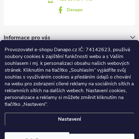
Danapo
Informace pro vás
Provozovatel e-shopu Danapo.cz IČ: 74142623, používá
Dotazník
soubory cookies k zajištění funkčnosti webu a s Vaším
souhlasem i mj. k personalizaci obsahu našich webových
stránek. Kliknutím na tlačítko „Souhlasím“ vyjádříte svůj
Co upřednosťnujete?
souhlas s využíváním cookies a předáním údajů o chování
na webu pro zobrazení cílené reklamy na sociálních sítích a
Počet hlasů:
437
reklamních sítích na dalších webech. Nastavení cookies,
Facebook
personalizace a reklamy si můžete změnit kliknutím na
tlačítko „Nastavení“.
Nastavení
Copyright 2026
DANAPO - David Černý
. Všechna práva vyhrazena.
Upravit nastavení cookies