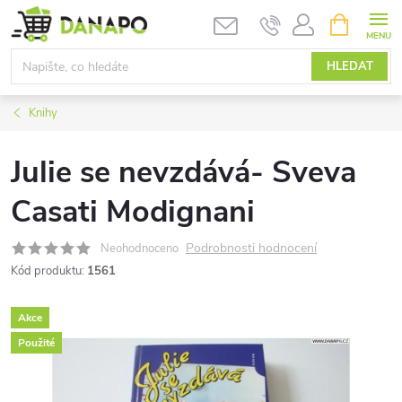
Přejít
NÁKUPNÍ
KOŠÍK
na
obsah
HLEDAT
Knihy
Julie se nevzdává- Sveva
Casati Modignani
Podrobnosti hodnocení
Neohodnoceno
Kód produktu:
1561
Akce
Použité