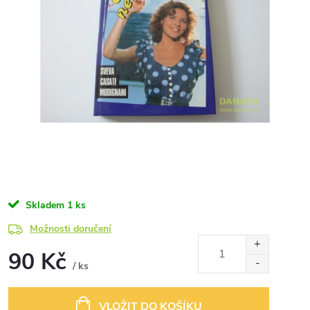
Skladem
1 ks
Možnosti doručení
90 Kč
/ ks
Měrná
cena:
VLOŽIT DO KOŠÍKU