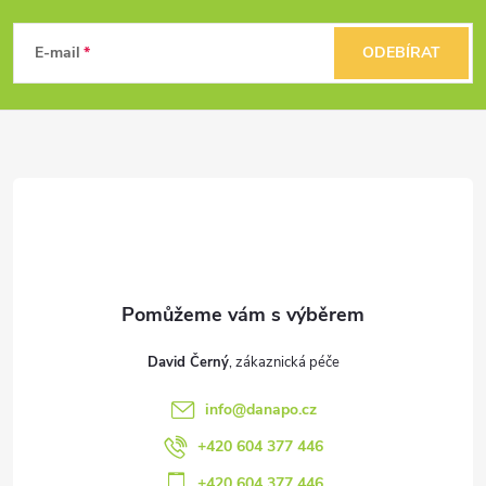
Z
á
E-mail
ODEBÍRAT
p
a
t
í
David Černý
info
@
danapo.cz
+420 604 377 446
+420 604 377 446