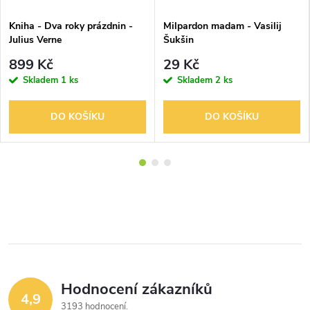
Kniha - Dva roky prázdnin -
Milpardon madam - Vasilij
Julius Verne
Šukšin
899 Kč
29 Kč
Skladem
1 ks
Skladem
2 ks
DO KOŠÍKU
DO KOŠÍKU
Hodnocení zákazníků
4,9
3193 hodnocení