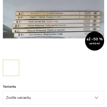
až –50 %
od 50 Kč
Varianta