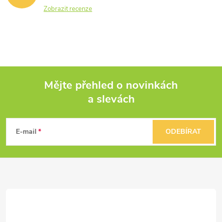
Zobrazit recenze
Mějte přehled o novinkách
a slevách
Z
á
E-mail
ODEBÍRAT
p
a
t