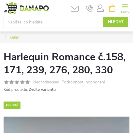
Přejít
NÁKUPNÍ
KOŠÍK
na
obsah
HLEDAT
Knihy
Harlequin Romance č.158,
171, 239, 276, 280, 330
Podrobnosti hodnocení
Neohodnoceno
Kód produktu:
Zvolte variantu
Použité