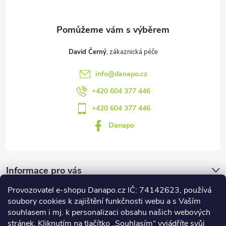
í
David Černý
info
@
danapo.cz
+420 604 377 446
+420 604 377 446
Danapo
Informace pro vás
Provozovatel e-shopu Danapo.cz IČ: 74142623, používá
Dotazník
soubory cookies k zajištění funkčnosti webu a s Vaším
souhlasem i mj. k personalizaci obsahu našich webových
stránek. Kliknutím na tlačítko „Souhlasím“ vyjádříte svůj