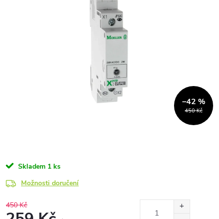
–42 %
450 Kč
Skladem
1 ks
Možnosti doručení
450 Kč
259 Kč