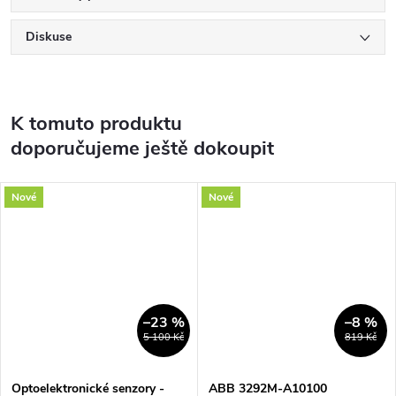
Diskuse
K tomuto produktu
doporučujeme ještě dokoupit
Nové
Nové
–23 %
–8 %
5 100 Kč
819 Kč
Optoelektronické senzory -
ABB 3292M-A10100