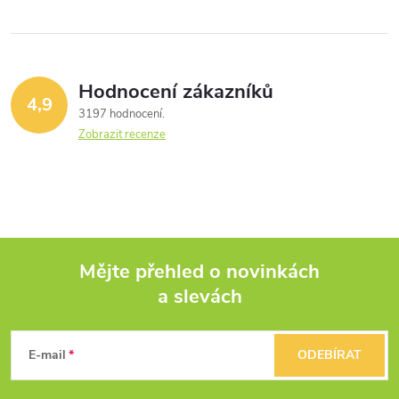
Hodnocení zákazníků
4,9
3197 hodnocení
Zobrazit recenze
Mějte přehled o novinkách
a slevách
Z
á
E-mail
ODEBÍRAT