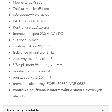
Moeller Z-EL/G230
Značka: Moeller (Eaton)
Kód dodavatele:284922
EAN:
4015082849221
Kontrolka s LED zelená
Jmenovité napětí 230 V AC / DC
svítivost 15 mcd
ztrátový výkon 2W/LED
frekvence blikání typ. 2 Hz
vestavný rozměr víčka 45 mm
šířka při montáži 1HP (17,5 mm)
montáž na montážní lištu
průřez svorky 1-10 mm²
provedení dle normy IEC/EN 60669, VDE 0632
kontrolka používaná k informování o stavu elektrických
obvodů
Parametry produktu