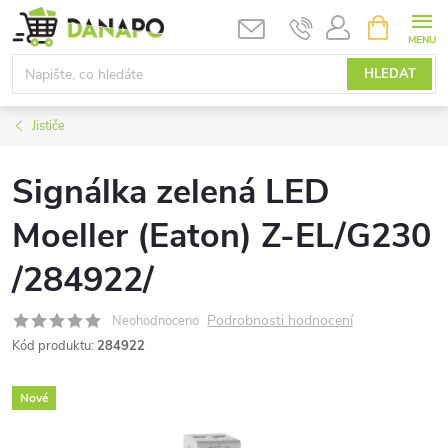
Přejít
NÁKUPNÍ
KOŠÍK
na
obsah
HLEDAT
Jističe
Signálka zelená LED
Moeller (Eaton) Z-EL/G230
/284922/
Podrobnosti hodnocení
Neohodnoceno
Kód produktu:
284922
Nové