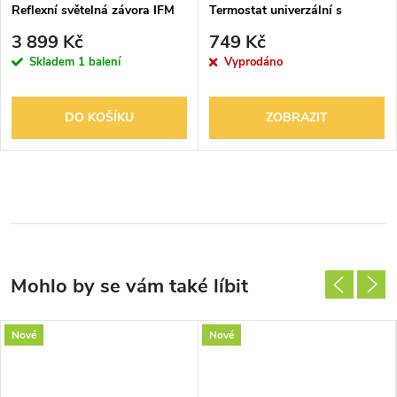
Reflexní světelná závora IFM
Termostat univerzální s
OU5070
otočným nastavením teploty
3 899 Kč
749 Kč
(ovl. jednotka), bílá/ledová bílá
Skladem
1 balení
Vyprodáno
DO KOŠÍKU
ZOBRAZIT
Nové
Nové