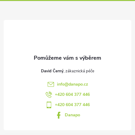
p
a
t
í
David Černý
info
@
danapo.cz
+420 604 377 446
+420 604 377 446
Danapo