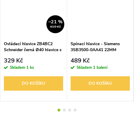
–21 %
419 Kč
Ovládací hlavice ZB4BC2
Spínací hlavice - Siemens
Schneider černá Ø40 hlavice s
3SB3500-0AA41 22MM
hřibovým tlačítkem Ø22 s
kovový kulatý aktuátor:
329 Kč
489 Kč
návratem
TLAČÍTKO s plochým
Skladem
1 ks
Skladem
1 balení
tlačítkem s držákem zelená
DO KOŠÍKU
DO KOŠÍKU