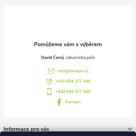
a
t
í
David Černý
info
@
danapo.cz
+420 604 377 446
+420 604 377 446
Danapo
Informace pro vás