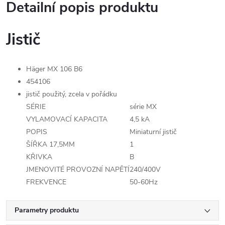
Detailní popis produktu
Jistič
Häger MX 106 B6
454106
jistič použitý, zcela v pořádku
SÉRIE
série MX
VYLAMOVACÍ KAPACITA
4,5 kA
POPIS
Miniaturní jistič
ŠÍŘKA 17,5MM
1
KŘIVKA
B
JMENOVITÉ PROVOZNÍ NAPĚTÍ
240/400V
FREKVENCE
50-60Hz
Parametry produktu