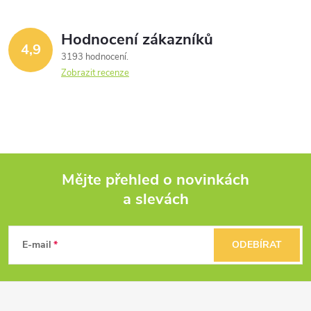
Hodnocení zákazníků
4,9
3193 hodnocení
Zobrazit recenze
Mějte přehled o novinkách
a slevách
Z
á
E-mail
ODEBÍRAT
p