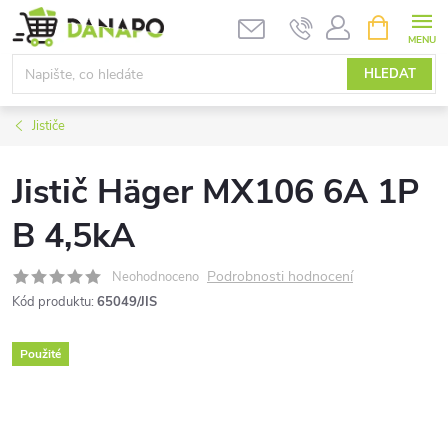
Přejít
NÁKUPNÍ
KOŠÍK
na
obsah
HLEDAT
Jističe
Jistič Häger MX106 6A 1P
B 4,5kA
Podrobnosti hodnocení
Neohodnoceno
Kód produktu:
65049/JIS
Použité