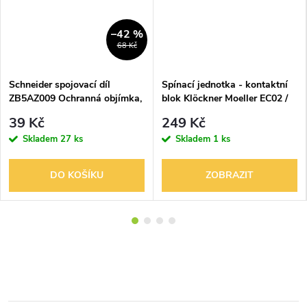
–42 %
68 Kč
Schneider spojovací díl
Spínací jednotka - kontaktní
ZB5AZ009 Ochranná objímka,
blok Klöckner Moeller EC02 /
Prstenec, pro použití s: Řada
EC11
39 Kč
249 Kč
XB5
Skladem
27 ks
Skladem
1 ks
DO KOŠÍKU
ZOBRAZIT