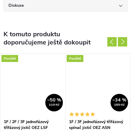
Diskuse
K tomuto produktu
doporučujeme ještě dokoupit
Použité
Použité
–50 %
–34 %
119 Kč
189 Kč
1F / 2F / 3F jednofázový
1F / 3F jednofázový třífázový
třífázový jistič OEZ LSF
spínač jistič OEZ ASN