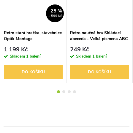
–25 %
1 599 Kč
Retro stará hračka, stavebnice
Retro naučná hra Skládací
Optik Montage
abeceda - Velká písmena ABC
Chemoplast
1 199 Kč
249 Kč
Skladem
1 balení
Skladem
1 balení
DO KOŠÍKU
DO KOŠÍKU