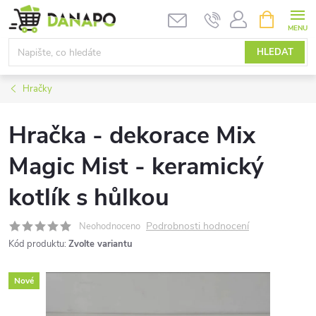
Přejít
NÁKUPNÍ
KOŠÍK
na
obsah
HLEDAT
Hračky
Hračka - dekorace Mix
Magic Mist - keramický
kotlík s hůlkou
Podrobnosti hodnocení
Neohodnoceno
Kód produktu:
Zvolte variantu
Nové