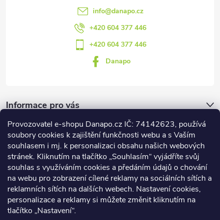
info
@
danapo.cz
+420 604 377 446
+420 604 377 446
Danapo
Informace pro vás
Provozovatel e-shopu Danapo.cz IČ: 74142623, používá
Dotazník
soubory cookies k zajištění funkčnosti webu a s Vaším
souhlasem i mj. k personalizaci obsahu našich webových
stránek. Kliknutím na tlačítko „Souhlasím“ vyjádříte svůj
Co upřednosťnujete?
souhlas s využíváním cookies a předáním údajů o chování
na webu pro zobrazení cílené reklamy na sociálních sítích a
Počet hlasů:
437
reklamních sítích na dalších webech. Nastavení cookies,
Facebook
personalizace a reklamy si můžete změnit kliknutím na
tlačítko „Nastavení“.