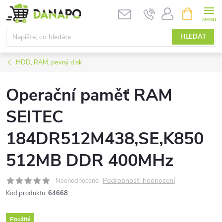
Přejít
NÁKUPNÍ
KOŠÍK
na
obsah
HLEDAT
HDD, RAM, pevný disk
Operační paměť RAM
SEITEC
184DR512M438,SE,K850
512MB DDR 400MHz
Podrobnosti hodnocení
Neohodnoceno
Kód produktu:
64668
Použité