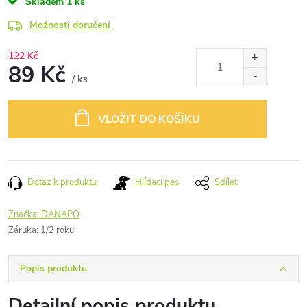
Skladem
1 ks
Možnosti doručení
122 Kč
89 Kč
/ ks
Měrná
cena:
VLOŽIT DO KOŠÍKU
Dotaz k produktu
Hlídací pes
Sdílet
Značka:
DANAPO
Záruka
:
1/2 roku
Popis produktu
Detailní popis produktu