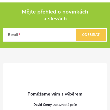
Mějte přehled o novinkách
a slevách
Z
á
E-mail
ODEBÍRAT
p
a
t
í
David Černý