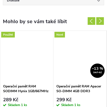
Diskuse
Použité
Nové
–13 %
347 Kč
Operační paměť RAM
Operační paměť RAM Apacer
SODIMM Hynix 1GB/667MHz
SO-DIMM 4GB DDR3
CL5
1600MHz CL11
289 Kč
299 Kč
Skladem
1 ks
Skladem
1 ks