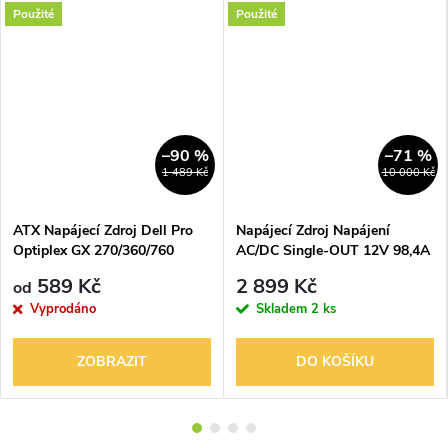
Použité
Použité
–90 %
–71 %
1 489 Kč
10 000 Kč
ATX Napájecí Zdroj Dell Pro
Napájecí Zdroj Napájení
Optiplex GX 270/360/760
AC/DC Single-OUT 12V 98,4A
525W 305W 280W 255W
1,2KW 30-pin DS1200-3-002
589 Kč
2 899 Kč
od
250W 160W
Vyprodáno
Skladem
2 ks
ZOBRAZIT
DO KOŠÍKU