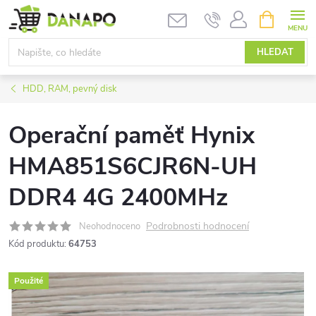
Přejít
NÁKUPNÍ
KOŠÍK
na
obsah
HLEDAT
HDD, RAM, pevný disk
Operační paměť Hynix
HMA851S6CJR6N-UH
DDR4 4G 2400MHz
Podrobnosti hodnocení
Neohodnoceno
Kód produktu:
64753
Použité