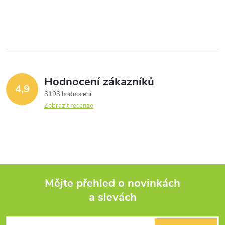
Hodnocení zákazníků
4,9
3193 hodnocení
Zobrazit recenze
Mějte přehled o novinkách
a slevách
Z