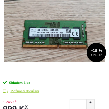
–19 %
1 245 Kč
Skladem
1 ks
Možnosti doručení
1 245 Kč
999 Kč