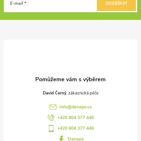
á
E-mail
ODEBÍRAT
p
a
t
í
David Černý
info
@
danapo.cz
+420 604 377 446
+420 604 377 446
Danapo