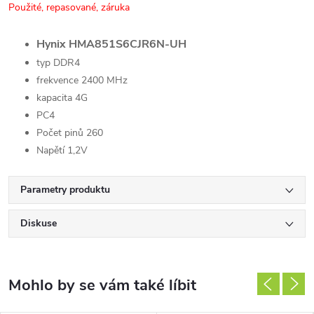
Použité, repasované, záruka
Hynix HMA851S6CJR6N-UH
typ DDR4
frekvence 2400 MHz
kapacita 4G
PC4
Počet pinů 260
Napětí 1,2V
Parametry produktu
Diskuse