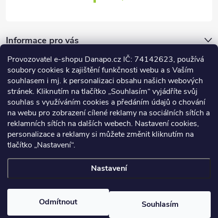
Informace pro vás
Provozovatel e-shopu Danapo.cz IČ: 74142623, používá
Dotazník
soubory cookies k zajištění funkčnosti webu a s Vaším
souhlasem i mj. k personalizaci obsahu našich webových
stránek. Kliknutím na tlačítko „Souhlasím“ vyjádříte svůj
Co upřednosťnujete?
souhlas s využíváním cookies a předáním údajů o chování
na webu pro zobrazení cílené reklamy na sociálních sítích a
Počet hlasů:
437
reklamních sítích na dalších webech. Nastavení cookies,
Facebook
personalizace a reklamy si můžete změnit kliknutím na
tlačítko „Nastavení“.
Nastavení
Copyright 2026
DANAPO - David Černý
. Všechna práva vyhrazena.
Upravit nastavení cookies
Odmítnout
Souhlasím
Vytvořil Shoptet