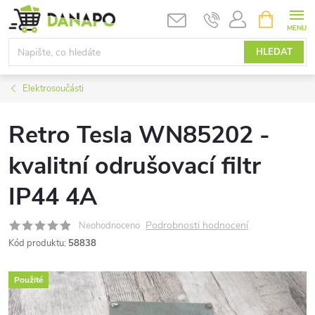
Přejít
NÁKUPNÍ
KOŠÍK
na
obsah
HLEDAT
Elektrosoučásti
Retro Tesla WN85202 -
kvalitní odrušovací filtr
IP44 4A
Podrobnosti hodnocení
Neohodnoceno
Kód produktu:
58838
Použité