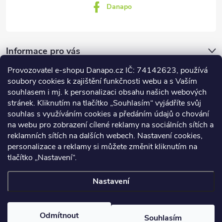
Danapo
Informace pro vás
Provozovatel e-shopu Danapo.cz IČ: 74142623, používá
Dotazník
soubory cookies k zajištění funkčnosti webu a s Vaším
souhlasem i mj. k personalizaci obsahu našich webových
stránek. Kliknutím na tlačítko „Souhlasím“ vyjádříte svůj
Co upřednosťnujete?
souhlas s využíváním cookies a předáním údajů o chování
na webu pro zobrazení cílené reklamy na sociálních sítích a
Počet hlasů:
437
reklamních sítích na dalších webech. Nastavení cookies,
Facebook
personalizace a reklamy si můžete změnit kliknutím na
tlačítko „Nastavení“.
Nastavení
Copyright 2026
DANAPO - David Černý
. Všechna práva vyhrazena.
Upravit nastavení cookies
Odmítnout
Souhlasím