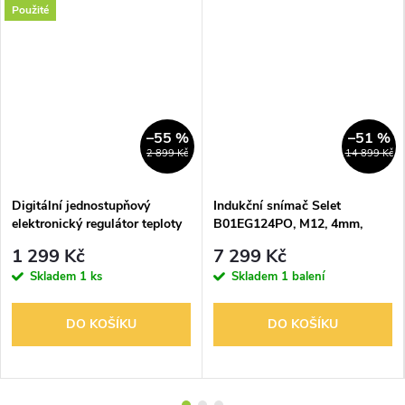
Použité
–55 %
–51 %
2 899 Kč
14 899 Kč
Digitální jednostupňový
Indukční snímač Selet
elektronický regulátor teploty
B01EG124PO, M12, 4mm,
(termostat) Johnson Controls
PNP, NO
1 299 Kč
7 299 Kč
Skladem
1 ks
Skladem
1 balení
DO KOŠÍKU
DO KOŠÍKU