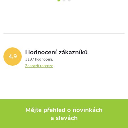
Hodnocení zákazníků
4,9
3197 hodnocení
Zobrazit recenze
Mějte přehled o novinkách
a slevách
Z