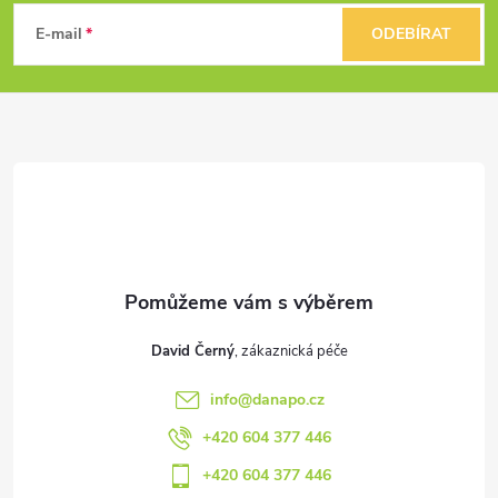
á
E-mail
ODEBÍRAT
p
a
t
í
David Černý
info
@
danapo.cz
+420 604 377 446
+420 604 377 446