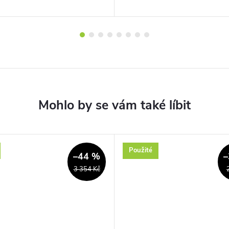
Použité
–44 %
–
3 354 Kč