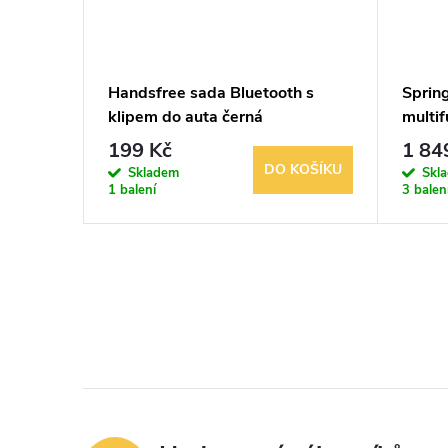
ač 2v1
Handsfree sada Bluetooth s
Spring
R350B
klipem do auta černá
multif
199 Kč
1 84
KOŠÍKU
DO KOŠÍKU
Skladem
Skl
1 balení
3 balen