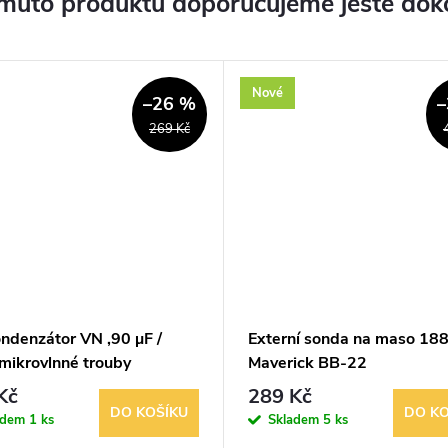
muto produktu doporučujeme ještě dok
Nové
–26 %
–
269 Kč
ndenzátor VN ,90 µF /
Externí sonda na maso 1
mikrovlnné trouby
Maverick BB-22
Kč
289 Kč
DO KOŠÍKU
DO KO
adem
1 ks
Skladem
5 ks