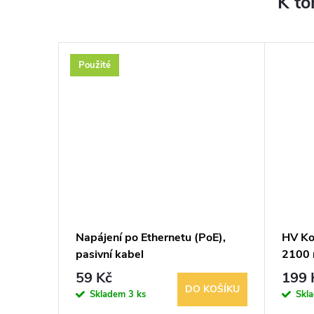
K to
Použité
o na
Napájení po Ethernetu (PoE),
HV Ko
pasivní kabel
2100 
59 Kč
199 
KOŠÍKU
DO KOŠÍKU
Skladem
3 ks
Skl