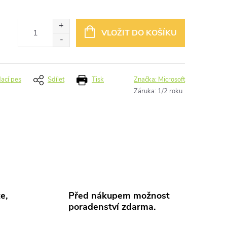
VLOŽIT DO KOŠÍKU
dací pes
Sdílet
Tisk
Značka:
Microsoft
Záruka
:
1/2 roku
e,
Před nákupem možnost
poradenství zdarma.