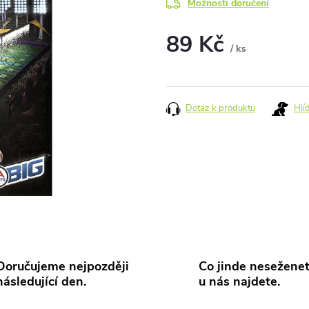
Možnosti doručení
89 Kč
/ ks
Měrná
cena:
Dotaz k produktu
Hlí
Doručujeme nejpozději
Co jinde neseženet
následující den.
u nás najdete.