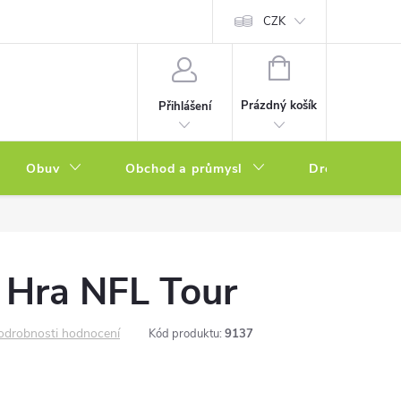
a zboží
Podmínky ochrany osobních údajů
CZK
Soubory cookies
N
NÁKUPNÍ
KOŠÍK
Prázdný košík
Přihlášení
Obuv
Obchod a průmysl
Drogerie
Hra NFL Tour
odrobnosti hodnocení
Kód produktu:
9137