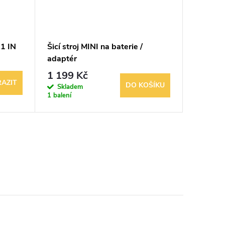
.1 IN
Šicí stroj MINI na baterie /
Přepín
adaptér
trouby 
1 199 Kč
99 Kč
AZIT
DO KOŠÍKU
Skladem
Sklad
1 balení