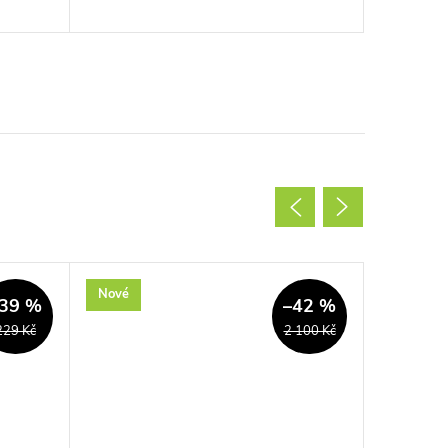
Nové
Nové
39 %
–42 %
229 Kč
2 100 Kč