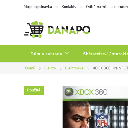
Přejít
Moje objednávka
Kontakty
Odběrná místa a doručen
na
obsah
Dům a zahrada
Sběratelství / staroži
Domů
Elektro
Elektronika
XBOX 360 Hra NFL T
Použité