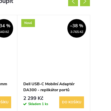
oupit
Nové
Akce
34 %
–38 %
Nové
440 Kč
3 765 Kč
88mm
Dell USB-C Mobilní Adaptér
GC 073 
DA300 - replikátor portů
jednotk
2 299 Kč
3 320
ŠÍKU
DO KOŠÍKU
Skladem
1 ks
Sklad
1 balení