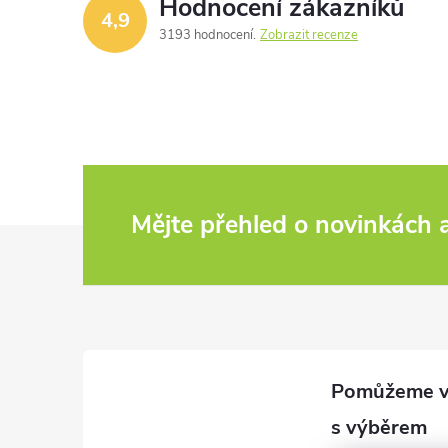
Hodnocení zákazníků
4,9
3193 hodnocení
Zobrazit recenze
Mějte přehled o novinkách
Z
á
p
a