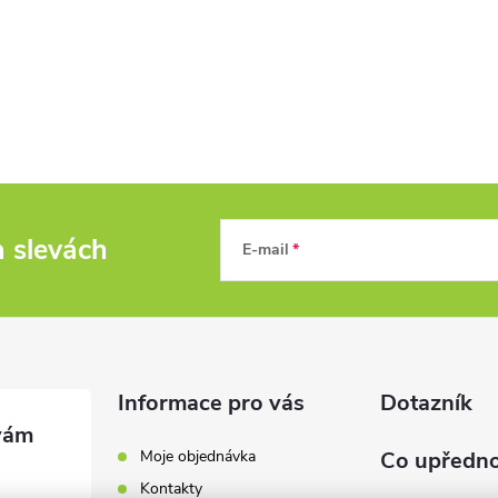
a slevách
E-mail
Informace pro vás
Dotazník
Moje objednávka
Co upředno
Kontakty