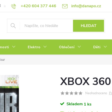
+420 604 377 446
info@danapo.cz
í
Hodnocení obchodu
Obchodní podmínky
Reklamace a výměn
HLEDAT
tnosti
Elektro
Oblečení
Děti
our
XBOX 360 
P
Neohodnoceno
Skladem
1 ks