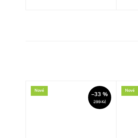
Nové
Nové
–27 %
–33 %
2 490 Kč
299 Kč