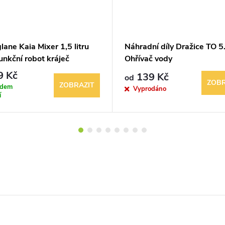
lane Kaia Mixer 1,5 litru
Náhradní díly Dražice TO 5
unkční robot kráječ
Ohřívač vody
9 Kč
139 Kč
od
ZOBR
ZOBRAZIT
adem
Vyprodáno
í