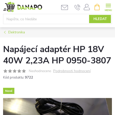
Přejít
NÁKUPNÍ
KOŠÍK
na
obsah
HLEDAT
Elektronika
Napájecí adaptér HP 18V
40W 2,23A HP 0950-3807
Podrobnosti hodnocení
Neohodnoceno
Kód produktu:
9722
Nové