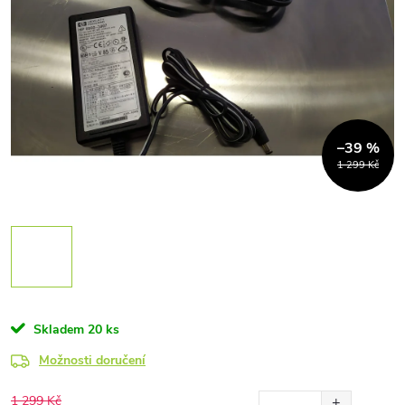
–39 %
1 299 Kč
Skladem
20 ks
Možnosti doručení
1 299 Kč