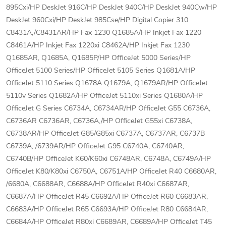
895Cxi/HP DeskJet 916C/HP DeskJet 940C/HP DeskJet 940Cw/HP
DeskJet 960Cxi/HP DeskJet 985Cse/HP Digital Copier 310
C8431A,/C8431AR/HP Fax 1230 Q1685A/HP Inkjet Fax 1220
C8461A/HP Inkjet Fax 1220xi C8462A/HP Inkjet Fax 1230
Q1685AR, Q1685A, Q1685P/HP OfficeJet 5000 Series/HP
OfficeJet 5100 Series/HP OfficeJet 5105 Series Q1681A/HP
OfficeJet 5110 Series Q1678A Q1679A, Q1679AR/HP OfficeJet
5110v Series Q1682A/HP OfficeJet 5110xi Series Q1680A/HP
OfficeJet G Series C6734A, C6734AR/HP OfficeJet G55 C6736A,
C6736AR C6736AR, C6736A,/HP OfficeJet G55xi C6738A,
C6738AR/HP OfficeJet G85/G85xi C6737A, C6737AR, C6737B
C6739A, /6739AR/HP OfficeJet G95 C6740A, C6740AR,
C6740B/HP OfficeJet K60/K60xi C6748AR, C6748A, C6749A/HP
OfficeJet K80/K80xi C6750A, C6751A/HP OfficeJet R40 C6680AR,
/6680A, C6688AR, C6688A/HP OfficeJet R40xi C6687AR,
C6687A/HP OfficeJet R45 C6692A/HP OfficeJet R60 C6683AR,
C6683A/HP OfficeJet R65 C6693A/HP OfficeJet R80 C6684AR,
C6684A/HP OfficeJet R80xi C6689AR, C6689A/HP OfficeJet T45