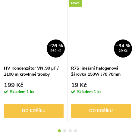
Nové
–26 %
–34 %
269 Kč
29 Kč
HV Kondenzátor VN ,90 µF /
R7S lineární halogenová
2100 mikrovlnné trouby
žárovka 150W J78 78mm
teplá bílá
199 Kč
19 Kč
Skladem
1 ks
Skladem
1 ks
DO KOŠÍKU
DO KOŠÍKU