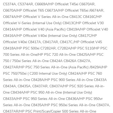
C5374A, C5374AR, C6669A/HP OfficeJet T45xi C6670AR,
C6670A/HP OfficeJet T65 C6673A/HP OfficeJet T65xi /6674AR,
C6674A/HP OfficeJet V Series All-in-One C8413C C8416C/HP
OfficeJet V-Series (Internal Use Only) C8413C/HP OfficeJet V30
C8414A/HP OfficeJet V40 (Asia Pacific) C8419A/HP OfficeJet V40
C8416A/HP OfficeJet V40xi (Internal Use Only) C8417C/HP
OfficeJet V40xi C8417A, C8417AR, C8417C,/HP OfficeJet V45
C8418A/HP PSC 500xi C7282AR, C7282A/HP PSC 5110/HP PSC
700 Series All-in-One/HP PSC 720 All-In-One C8425A/HP PSC
750 / 750xi Series All-in-One C8424A C8426A C8427A,
C8427AR/HP PSC 750 Series All-in-One (Asia Pacific) /8429A/HP
PSC 750/750xi ( C200 Internal Use Only) C8424A/HP PSC 760
Series All-in-One C8428A/HP PSC 900 Series All-in-One C8433A
C8434A, C8435A, C8437AR, C8437A/HP PSC 920 Series All-in-
One C8434A/HP PSC 950 All-in-One (Internal Use Only)
C8433A/HP PSC 950 Series All-in-One C8436A/HP PSC 950vr
Series All-in-One C8435A/HP PSC 950xi Series All-in-One C8437A,
C8437AR/HP PSC Print/Scan/Copier 500 Series All-in-One