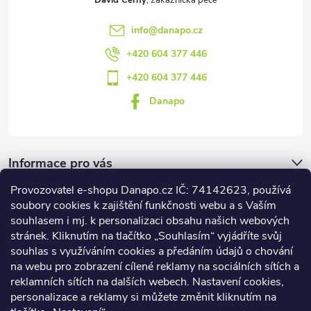
info
@
danapo.cz
+420 604 377 446
+420 604 377 446
Danapo
Informace pro vás
Provozovatel e-shopu Danapo.cz IČ: 74142623, používá
Dotazník
soubory cookies k zajištění funkčnosti webu a s Vaším
souhlasem i mj. k personalizaci obsahu našich webových
stránek. Kliknutím na tlačítko „Souhlasím“ vyjádříte svůj
Co upřednosťnujete?
souhlas s využíváním cookies a předáním údajů o chování
na webu pro zobrazení cílené reklamy na sociálních sítích a
Počet hlasů:
437
reklamních sítích na dalších webech. Nastavení cookies,
Facebook
personalizace a reklamy si můžete změnit kliknutím na