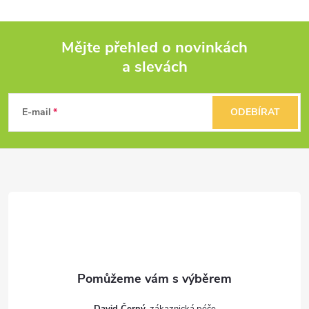
Mějte přehled o novinkách
a slevách
Z
á
E-mail
ODEBÍRAT
p
a
t
í
David Černý