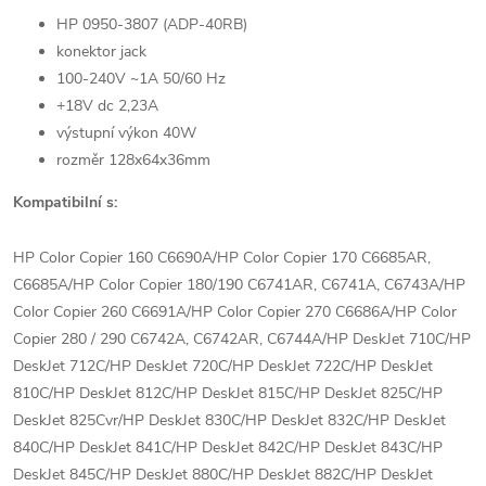
HP 0950-3807 (ADP-40RB)
konektor jack
100-240V ~1A 50/60 Hz
+18V dc 2,23A
výstupní výkon 40W
rozměr 128x64x36mm
Kompatibilní s:
HP Color Copier 160 C6690A/HP Color Copier 170 C6685AR,
C6685A/HP Color Copier 180/190 C6741AR, C6741A, C6743A/HP
Color Copier 260 C6691A/HP Color Copier 270 C6686A/HP Color
Copier 280 / 290 C6742A, C6742AR, C6744A/HP DeskJet 710C/HP
DeskJet 712C/HP DeskJet 720C/HP DeskJet 722C/HP DeskJet
810C/HP DeskJet 812C/HP DeskJet 815C/HP DeskJet 825C/HP
DeskJet 825Cvr/HP DeskJet 830C/HP DeskJet 832C/HP DeskJet
840C/HP DeskJet 841C/HP DeskJet 842C/HP DeskJet 843C/HP
DeskJet 845C/HP DeskJet 880C/HP DeskJet 882C/HP DeskJet