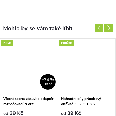
Nové
Použité
–24 %
49 Kč
Vícenásobná zásuvka adaptér
Náhradní díly průtokový
rozbočovací "Čert"
ohřívač ELÍZ ELT 3.5
39 Kč
39 Kč
od
od