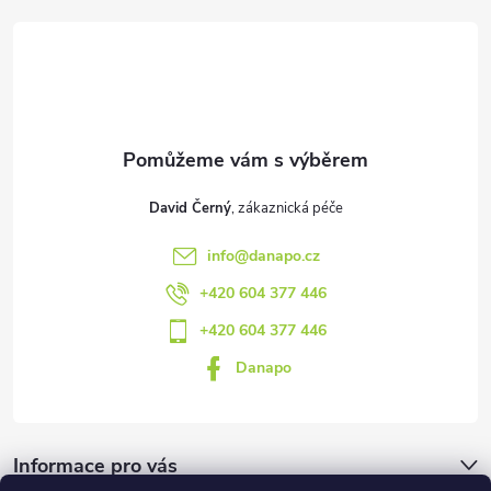
a
t
í
David Černý
info
@
danapo.cz
+420 604 377 446
+420 604 377 446
Danapo
Informace pro vás