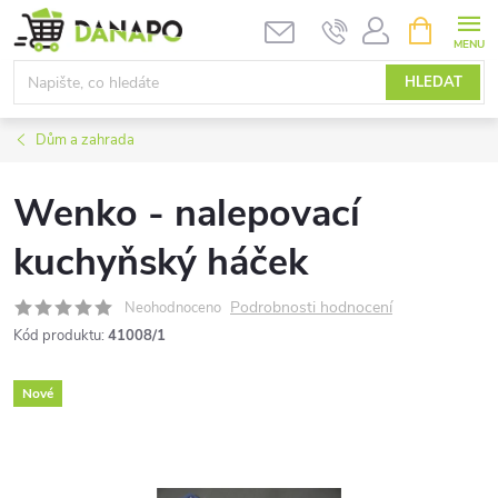
Přejít
NÁKUPNÍ
KOŠÍK
na
obsah
HLEDAT
Dům a zahrada
Wenko - nalepovací
kuchyňský háček
Podrobnosti hodnocení
Neohodnoceno
Kód produktu:
41008/1
Nové