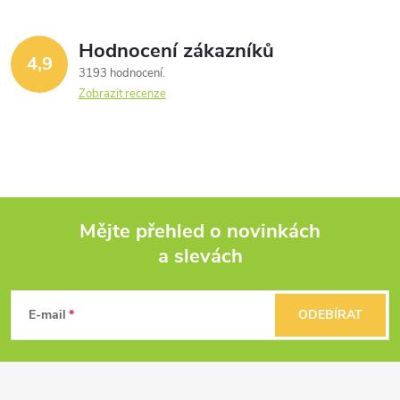
Hodnocení zákazníků
4,9
3193 hodnocení
Zobrazit recenze
Mějte přehled o novinkách
a slevách
Z
á
E-mail
ODEBÍRAT
p