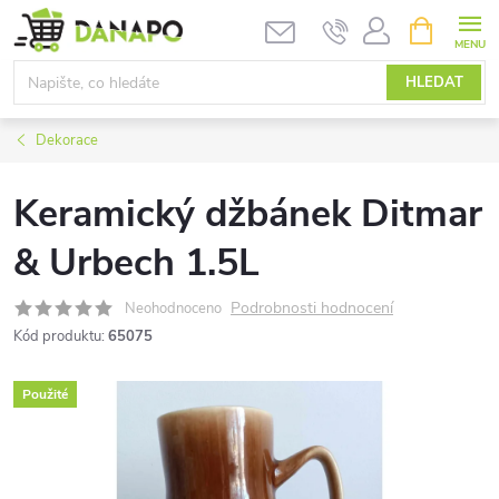
Přejít
NÁKUPNÍ
KOŠÍK
na
obsah
HLEDAT
Dekorace
Keramický džbánek Ditmar
& Urbech 1.5L
Podrobnosti hodnocení
Neohodnoceno
Kód produktu:
65075
Použité