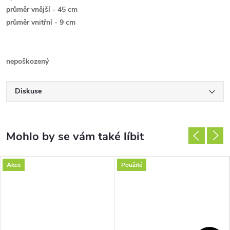
průměr vnější - 45 cm
průměr vnitřní - 9 cm
nepoškozený
Diskuse
Akce
Použité