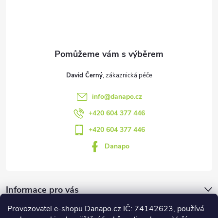
t
í
David Černý
info
@
danapo.cz
+420 604 377 446
+420 604 377 446
Danapo
Informace pro vás
Provozovatel e-shopu Danapo.cz IČ: 74142623, používá
Dotazník