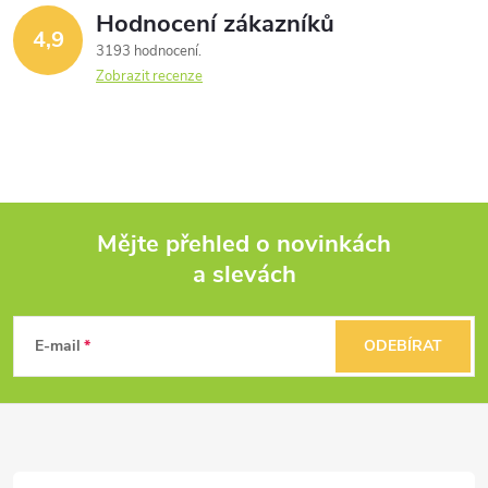
Hodnocení zákazníků
4,9
3193 hodnocení
Zobrazit recenze
Mějte přehled o novinkách
a slevách
Z
á
E-mail
ODEBÍRAT
p
a