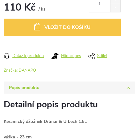
110 Kč
/ ks
Měrná
cena:
VLOŽIT DO KOŠÍKU
Dotaz k produktu
Hlídací pes
Sdílet
Značka:
DANAPO
Popis produktu
Detailní popis produktu
Keramický džbánek Ditmar & Urbech 1.5L
výška - 23 cm