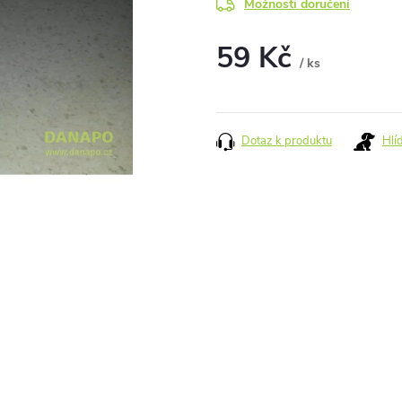
Možnosti doručení
59 Kč
/ ks
Měrná
cena:
Dotaz k produktu
Hlí