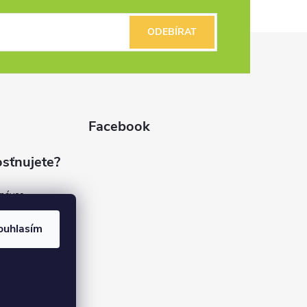
ODEBÍRAT
Facebook
sťnujete?
dnávce
(7%)
rvis
ouhlasím
(9%)
rma
(84%)
37