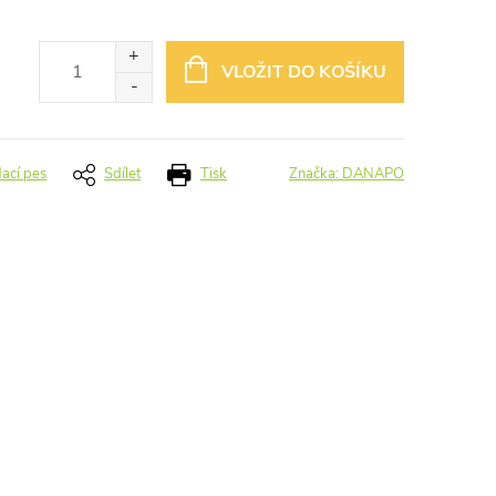
VLOŽIT DO KOŠÍKU
dací pes
Sdílet
Tisk
Značka:
DANAPO