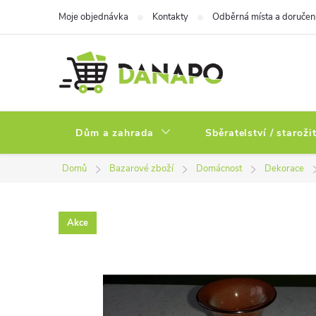
Přejít
Moje objednávka
Kontakty
Odběrná místa a doručen
na
obsah
Dům a zahrada
Sběratelství / staroži
Domů
Bazarové zboží
Domácnost
Dekorace
Akce