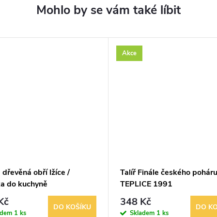
Akce
dřevěná obří lžíce /
Talíř Finále českého pohár
ka do kuchyně
TEPLICE 1991
Kč
348 Kč
DO KOŠÍKU
DO KO
adem
1 ks
Skladem
1 ks