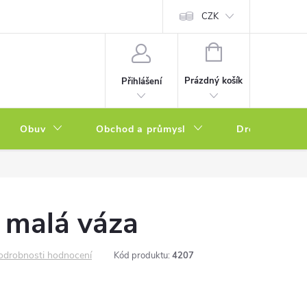
a zboží
Podmínky ochrany osobních údajů
CZK
Soubory cookies
N
NÁKUPNÍ
KOŠÍK
Prázdný košík
Přihlášení
Obuv
Obchod a průmysl
Drogerie
 malá váza
odrobnosti hodnocení
Kód produktu:
4207