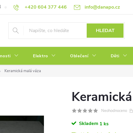
+420 604 377 446
info@danapo.cz
í
Hodnocení obchodu
Obchodní podmínky
Reklamace a výměn
HLEDAT
tnosti
Elektro
Oblečení
Děti
Keramická malá váza
Keramická
P
Neohodnoceno
Skladem
1 ks