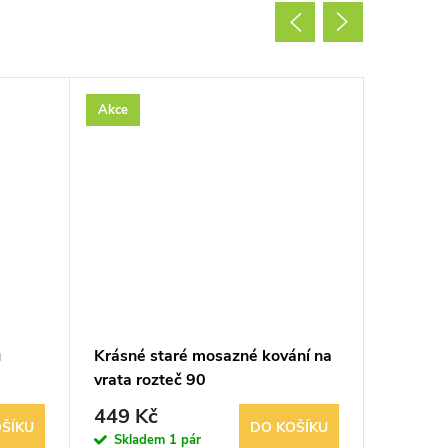
Akce
Použité
u
Krásné staré mosazné kování na
Starý vy
vrata rozteč 90
keramic
449 Kč
289 K
ŠÍKU
DO KOŠÍKU
Skladem
1 pár
Sklad