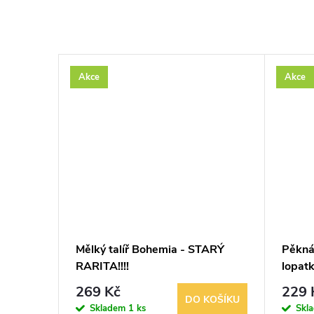
Akce
Akce
1.
Mělký talíř Bohemia - STARÝ
Pěkná 
RARITA!!!!
lopat
269 Kč
229 
KOŠÍKU
DO KOŠÍKU
Skladem
1 ks
Skl