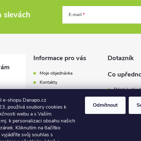
a slevách
E-mail
Informace pro vás
Dotazník
Moje objednávka
Co upředno
Kontakty
Dárek k obje
Odběrná místa a doručení
l e-shopu Danapo.cz
Hodnocení obchodu
Zákaznický se
Odmítnout
S
3, používá soubory cookies k
Obchodní podmínky
nkčnosti webu a s Vaším
Dopravu zda
.cz
Reklamace a výměna zboží
mj. k personalizaci obsahu našich
7 446
ánek. Kliknutím na tlačítko
Počet hlasů:
4
Podmínky ochrany osobních
údajů
vyjádříte svůj souhlas s
7 446