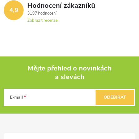
Hodnocení zákazníků
4,9
3197 hodnocení
Zobrazit recenze
Mějte přehled o novinkách
a slevách
Z
á
E-mail
ODEBÍRAT
p
a