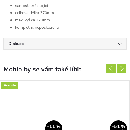
samostatně stojící
celková délka 370mm
max. výška 120mm
kompletní, nepoškozená
Diskuse
Použité
–11 %
–51 %