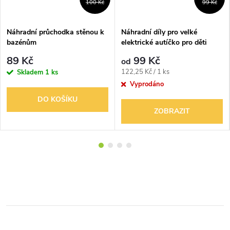
100 Kč
99 Kč
Náhradní průchodka stěnou k
Náhradní díly pro velké
bazénům
elektrické autíčko pro děti
89 Kč
99 Kč
od
Měrná
122,25 Kč / 1 ks
Skladem
1 ks
cena:
Vyprodáno
DO KOŠÍKU
ZOBRAZIT