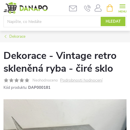
Přejít
NÁKUPNÍ
KOŠÍK
na
obsah
HLEDAT
Dekorace
Dekorace - Vintage retro
skleněná ryba - čiré sklo
Podrobnosti hodnocení
Neohodnoceno
Kód produktu:
DAP000181