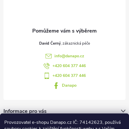
t
í
David Černý
info
@
danapo.cz
+420 604 377 446
+420 604 377 446
Danapo
Informace pro vás
Provozovatel e-shopu Danapo.cz IČ: 74142623, používá
Dotazník
soubory cookies k zajištění funkčnosti webu a s Vaším