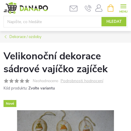
Přejít
NÁKUPNÍ
KOŠÍK
na
obsah
HLEDAT
Dekorace / ozdoby
Velikonoční dekorace
sádrové vajíčko zajíček
Podrobnosti hodnocení
Neohodnoceno
Kód produktu:
Zvolte variantu
Nové