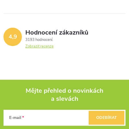
Hodnocení zákazníků
4,9
3193 hodnocení
Zobrazit recenze
Mějte přehled o novinkách
a slevách
Z
á
E-mail
ODEBÍRAT