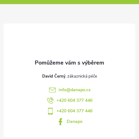
p
a
t
í
David Černý
info
@
danapo.cz
+420 604 377 446
+420 604 377 446
Danapo