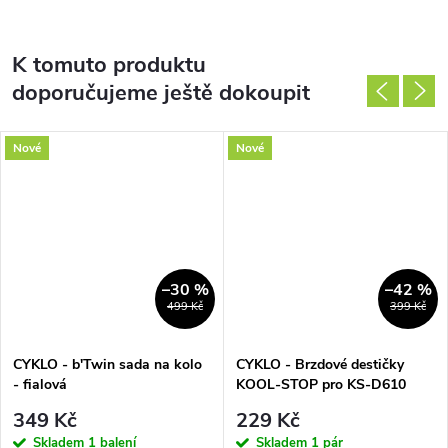
K tomuto produktu
doporučujeme ještě dokoupit
Nové
Nové
–30 %
–42 %
499 Kč
399 Kč
CYKLO - b'Twin sada na kolo
CYKLO - Brzdové destičky
- fialová
KOOL-STOP pro KS-D610
Shimano Deore
349 Kč
229 Kč
Skladem
1 balení
Skladem
1 pár