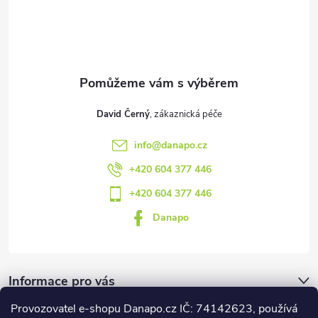
t
í
David Černý
info
@
danapo.cz
+420 604 377 446
+420 604 377 446
Danapo
Informace pro vás
Provozovatel e-shopu Danapo.cz IČ: 74142623, používá