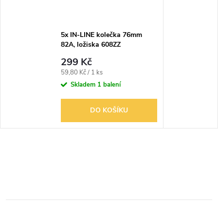
5x IN-LINE kolečka 76mm
82A, ložiska 608ZZ
299 Kč
Měrná
59,80 Kč / 1 ks
cena:
Skladem
1 balení
DO KOŠÍKU