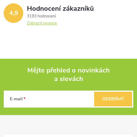
Hodnocení zákazníků
4,9
3193 hodnocení
Zobrazit recenze
Mějte přehled o novinkách
a slevách
Z
á
E-mail
ODEBÍRAT
p
a