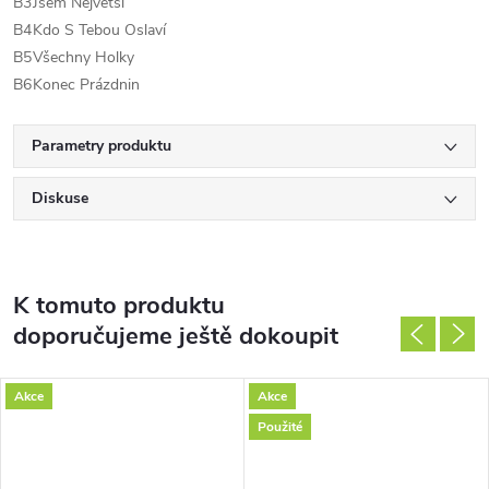
B3
Jsem Největší
B4
Kdo S Tebou Oslaví
B5
Všechny Holky
B6
Konec Prázdnin
Parametry produktu
Diskuse
K tomuto produktu
doporučujeme ještě dokoupit
Akce
Akce
Použité