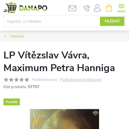
Přejít
NÁKUPNÍ
KOŠÍK
na
obsah
HLEDAT
Classical
LP Vítězslav Vávra,
Maximum Petra Hanniga
Podrobnosti hodnocení
Neohodnoceno
Kód produktu:
57757
Použité