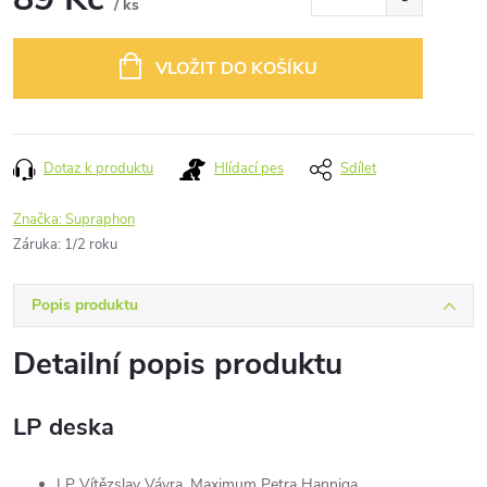
/ ks
Měrná
cena:
VLOŽIT DO KOŠÍKU
Dotaz k produktu
Hlídací pes
Sdílet
Značka:
Supraphon
Záruka
:
1/2 roku
Popis produktu
Detailní popis produktu
LP deska
LP Vítězslav Vávra, Maximum Petra Hanniga