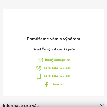
a
t
í
David Černý
info
@
danapo.cz
+420 604 377 446
+420 604 377 446
Danapo
Informace pro vás