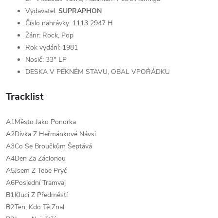
Vydavatel:
SUPRAPHON
Číslo nahrávky:
1113 2947 H
Žánr: Rock, Pop
Rok vydání: 1981
Nosič: 33" LP
DESKA V PĚKNÉM STAVU, OBAL VPOŘÁDKU
Tracklist
A1
Město Jako Ponorka
A2
Dívka Z Heřmánkové Návsi
A3
Co Se Broučkům Šeptává
A4
Den Za Záclonou
A5
Jsem Z Tebe Pryč
A6
Poslední Tramvaj
B1
Kluci Z Předměstí
B2
Ten, Kdo Tě Znal