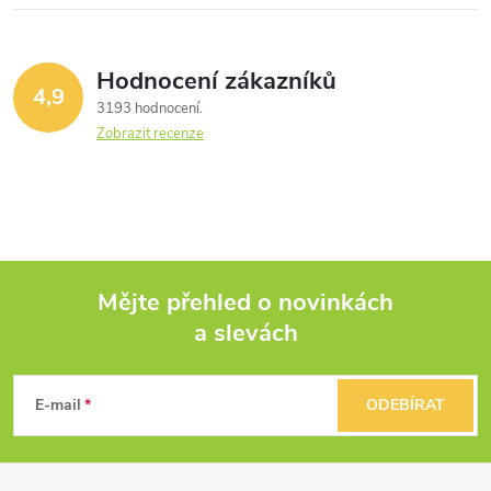
Hodnocení zákazníků
4,9
3193 hodnocení
Zobrazit recenze
Mějte přehled o novinkách
a slevách
Z
á
E-mail
ODEBÍRAT
p