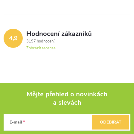
Hodnocení zákazníků
4,9
3197 hodnocení
Zobrazit recenze
Mějte přehled o novinkách
a slevách
Z
á
E-mail
ODEBÍRAT