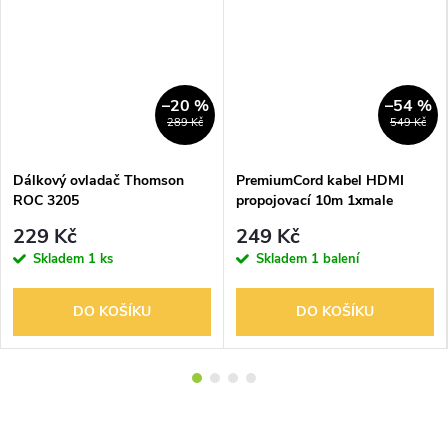
–20 %
–54 %
289 Kč
549 Kč
Dálkový ovladač Thomson
PremiumCord kabel HDMI
ROC 3205
propojovací 10m 1xmale
229 Kč
249 Kč
Skladem
1 ks
Skladem
1 balení
DO KOŠÍKU
DO KOŠÍKU