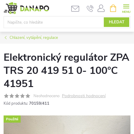
Přejít
NÁKUPNÍ
KOŠÍK
na
obsah
HLEDAT
Chlazení, vytápění, regulace
Elektronický regulátor ZPA
TRS 20 419 51 0- 100°C
41951
Podrobnosti hodnocení
Neohodnoceno
Kód produktu:
70159/411
Použité