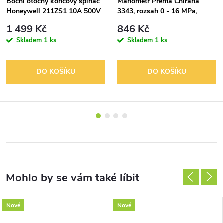
Boční otočný koncový spínač
Manometr Prema Chirana
Honeywell 211ZS1 10A 500V
3343, rozsah 0 - 16 MPa,
NO/NC páka s válečkem
M20x1,5 s odchylkou 2,5
1 499 Kč
846 Kč
Skladem
1 ks
Skladem
1 ks
DO KOŠÍKU
DO KOŠÍKU
Nové
Nové