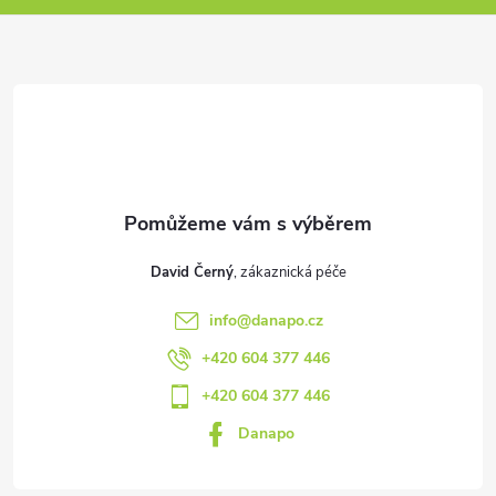
p
a
t
í
David Černý
info
@
danapo.cz
+420 604 377 446
+420 604 377 446
Danapo