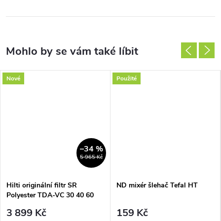
Nové
Použité
–34 %
5 965 Kč
Hilti originální filtr SR
ND mixér šlehač Tefal HT
Polyester TDA-VC 30 40 60
TDAVC30 TDAVC40
3 899 Kč
159 Kč
TDAVC60 pro vysavač 253566