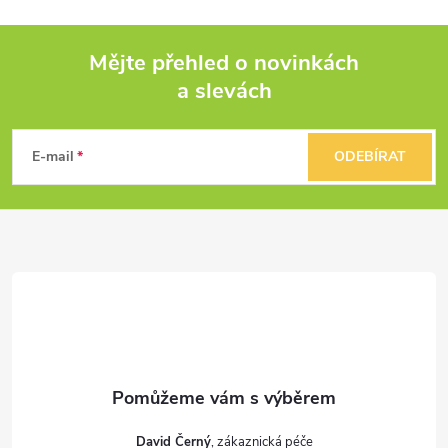
Mějte přehled o novinkách
a slevách
Z
á
E-mail
ODEBÍRAT
p
a
t
í
David Černý