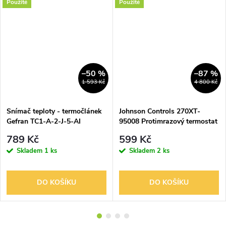
Použité
Použité
–50 %
–87 %
1 593 Kč
4 800 Kč
Snímač teploty - termočlánek
Johnson Controls 270XT-
Gefran TC1-A-2-J-5-AI
95008 Protimrazový termostat
015X000X00025XX
mechanický -10°C /+12°C bez
789 Kč
599 Kč
kapiláry
Skladem
1 ks
Skladem
2 ks
DO KOŠÍKU
DO KOŠÍKU