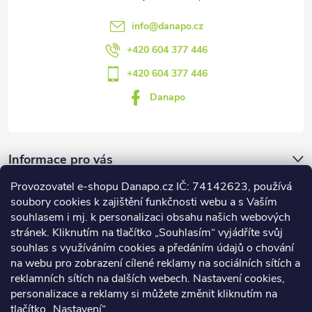
info
@
danapo.cz
+420 604 377 446
+420 604 377 446
Danapo
Informace pro vás
Provozovatel e-shopu Danapo.cz IČ: 74142623, používá
Dotazník
soubory cookies k zajištění funkčnosti webu a s Vaším
souhlasem i mj. k personalizaci obsahu našich webových
stránek. Kliknutím na tlačítko „Souhlasím“ vyjádříte svůj
Co upřednosťnujete?
souhlas s využíváním cookies a předáním údajů o chování
na webu pro zobrazení cílené reklamy na sociálních sítích a
Počet hlasů:
437
reklamních sítích na dalších webech. Nastavení cookies,
Facebook
personalizace a reklamy si můžete změnit kliknutím na
tlačítko „Nastavení“.