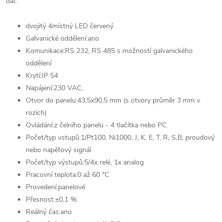
dat.
dvojitý 4místný LED červený
Galvanické oddělení:
ano
Komunikace:
RS 232, RS 485 s možností galvanického
oddělení
Krytí:
IP 54
Napájení:
230 VAC,
Otvor do panelu:
43,5x90,5 mm (s otvory průměr 3 mm v
rozích)
Ovládání:
z čelního panelu - 4 tlačítka nebo PC
Počet/typ vstupů:
1/Pt100, Ni1000, J, K, E, T, R, S,B, proudový
nebo napěťový signál
Počet/typ výstupů:
5/4x relé, 1x analog
Pracovní teplota:
0 až 60 °C
Provedení:
panelové
Přesnost:
±0,1 %
Reálný čas:
ano