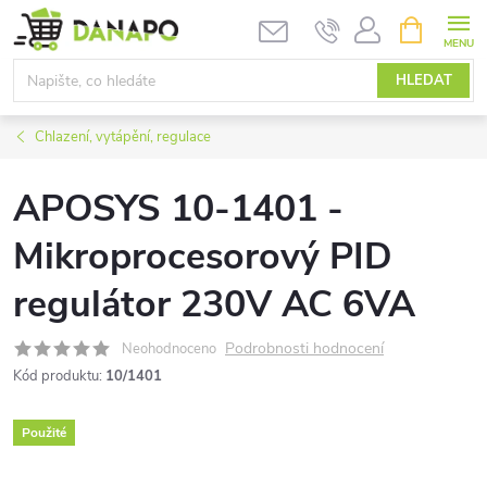
Přejít
NÁKUPNÍ
KOŠÍK
na
obsah
HLEDAT
Chlazení, vytápění, regulace
APOSYS 10-1401 -
Mikroprocesorový PID
regulátor 230V AC 6VA
Podrobnosti hodnocení
Neohodnoceno
Kód produktu:
10/1401
Použité