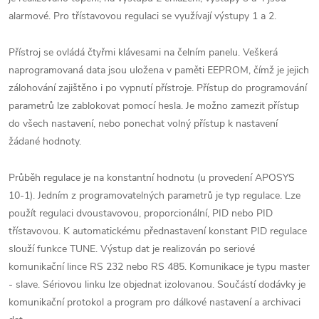
alarmové. Pro třístavovou regulaci se využívají výstupy 1 a 2.
Přístroj se ovládá čtyřmi klávesami na čelním panelu. Veškerá
naprogramovaná data jsou uložena v paměti EEPROM, čímž je jejich
zálohování zajištěno i po vypnutí přístroje. Přístup do programování
parametrů lze zablokovat pomocí hesla. Je možno zamezit přístup
do všech nastavení, nebo ponechat volný přístup k nastavení
žádané hodnoty.
Průběh regulace je na konstantní hodnotu (u provedení APOSYS
10-1). Jedním z programovatelných parametrů je typ regulace. Lze
použít regulaci dvoustavovou, proporcionální, PID nebo PID
třístavovou. K automatickému přednastavení konstant PID regulace
slouží funkce TUNE. Výstup dat je realizován po seriové
komunikační lince RS 232 nebo RS 485. Komunikace je typu master
- slave. Sériovou linku lze objednat izolovanou. Součástí dodávky je
komunikační protokol a program pro dálkové nastavení a archivaci