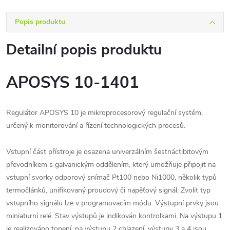
Popis produktu
Detailní popis produktu
APOSYS 10-1401
Regulátor APOSYS 10 je mikroprocesorový regulační systém,
určený k monitorování a řízení technologických procesů.
Vstupní část přístroje je osazena univerzálním šestnáctibitovým
převodníkem s galvanickým oddělením, který umožňuje připojit na
vstupní svorky odporový snímač Pt100 nebo Ni1000, několik typů
termočlánků, unifikovaný proudový či napěťový signál. Zvolit typ
vstupního signálu lze v programovacím módu. Výstupní prvky jsou
miniaturní relé. Stav výstupů je indikován kontrolkami. Na výstupu 1
je realizováno topení, na výstupu 2 chlazení, výstupy 3 a 4 jsou