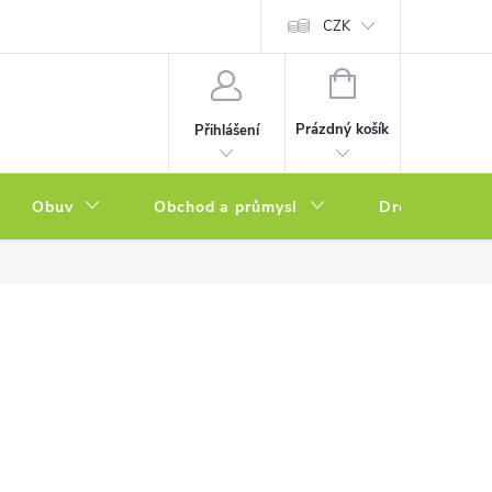
a zboží
Podmínky ochrany osobních údajů
CZK
Soubory cookies
N
NÁKUPNÍ
KOŠÍK
Prázdný košík
Přihlášení
Obuv
Obchod a průmysl
Drogerie