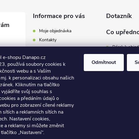
Informace pro vás
Dotazník
Moje objednávka
Co upředno
Kontakty
Dárek k obje
Odběrná místa a doručení
l e-shopu Danapo.cz
Hodnocení obchodu
Zákaznický se
Odmítnout
S
3, používá soubory cookies k
Obchodní podmínky
nkčnosti webu a s Vaším
Dopravu zda
.cz
Reklamace a výměna zboží
mj. k personalizaci obsahu našich
7 446
ánek. Kliknutím na tlačítko
Počet hlasů:
4
Podmínky ochrany osobních
údajů
vyjádříte svůj souhlas s
7 446
cookies a předáním údajů o
Soubory cookies
webu pro zobrazení cílené reklamy
Napište nám
h sítích a reklamních sítích na
Jak nakupovat? / How to
ech. Nastavení cookies,
shop?
ce a reklamy si můžete změnit
 tlačítko „Nastavení“.