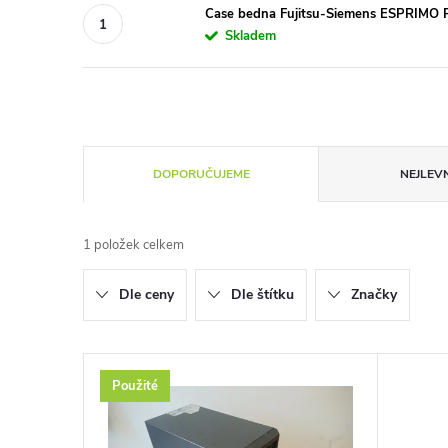
Case bedna Fujitsu-Siemens ESPRIMO
Skladem
Ř
DOPORUČUJEME
NEJLEVN
a
1
položek celkem
z
Dle ceny
Dle štítku
Značky
e
n
V
Použité
í
ý