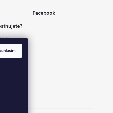
Facebook
sťnujete?
dnávce
(7%)
rvis
ouhlasím
(9%)
rma
(84%)
37