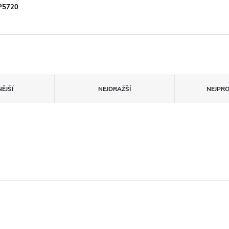
 P5720
ĚJŠÍ
NEJDRAŽŠÍ
NEJPR