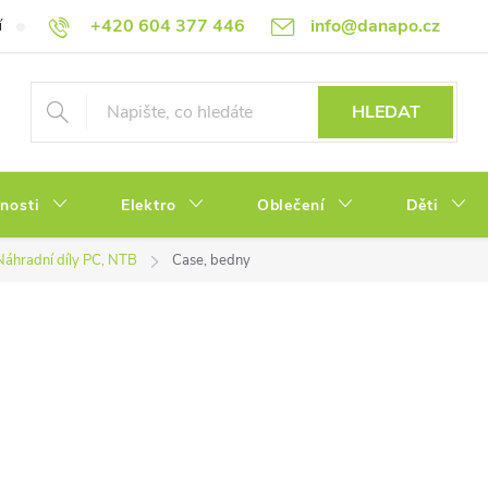
+420 604 377 446
info@danapo.cz
í
Hodnocení obchodu
Obchodní podmínky
Reklamace a výměn
HLEDAT
tnosti
Elektro
Oblečení
Děti
Náhradní díly PC, NTB
Case, bedny