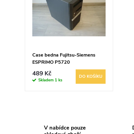
p
p
r
i
o
s
d
p
Case bedna Fujitsu-Siemens
u
ESPRIMO P5720
r
489 Kč
k
DO KOŠÍKU
o
Skladem
1 ks
t
d
ů
u
O
v
k
V nabídce pouze