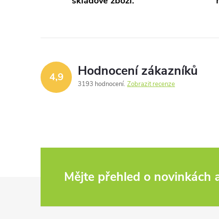
skladové zboží.
l
t
á
ů
d
a
Hodnocení zákazníků
4,9
c
3193 hodnocení
Zobrazit recenze
í
p
r
v
Mějte přehled o novinkách
k
Z
y
á