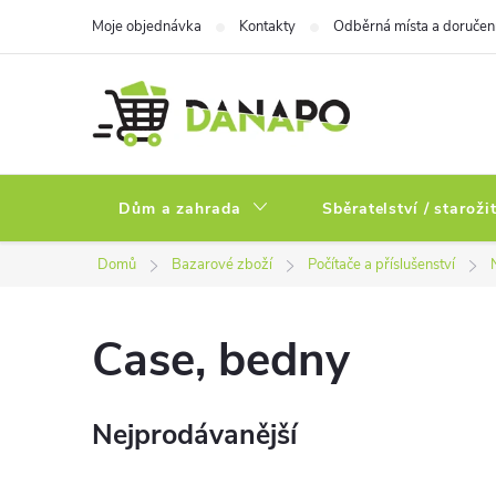
Přejít
Moje objednávka
Kontakty
Odběrná místa a doručen
na
obsah
Dům a zahrada
Sběratelství / staroži
Domů
Bazarové zboží
Počítače a příslušenství
Case, bedny
Nejprodávanější