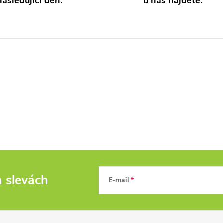
následující den.
u nás najdete.
a slevách
E-mail