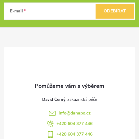
á
E-mail
ODEBÍRAT
p
a
t
í
David Černý
info
@
danapo.cz
+420 604 377 446
+420 604 377 446