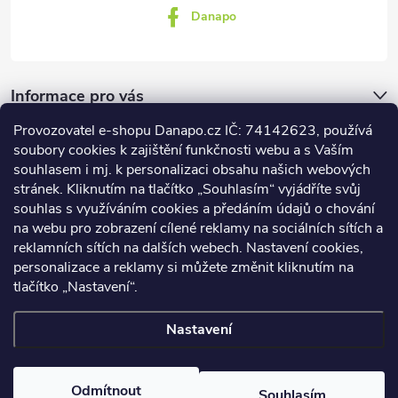
Danapo
Informace pro vás
Provozovatel e-shopu Danapo.cz IČ: 74142623, používá
Dotazník
soubory cookies k zajištění funkčnosti webu a s Vaším
souhlasem i mj. k personalizaci obsahu našich webových
stránek. Kliknutím na tlačítko „Souhlasím“ vyjádříte svůj
Co upřednosťnujete?
souhlas s využíváním cookies a předáním údajů o chování
na webu pro zobrazení cílené reklamy na sociálních sítích a
Počet hlasů:
437
reklamních sítích na dalších webech. Nastavení cookies,
Facebook
personalizace a reklamy si můžete změnit kliknutím na
tlačítko „Nastavení“.
Nastavení
Copyright 2026
DANAPO - David Černý
. Všechna práva vyhrazena.
Upravit nastavení cookies
Odmítnout
Souhlasím