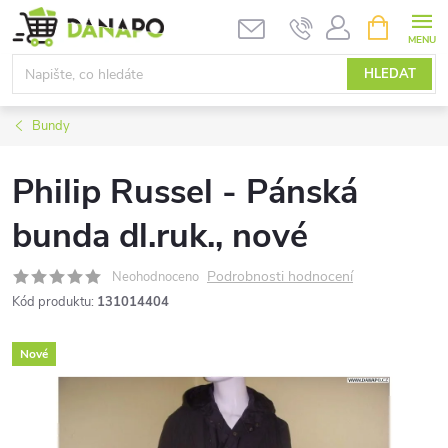
Přejít
NÁKUPNÍ
KOŠÍK
na
obsah
HLEDAT
Bundy
Philip Russel - Pánská
bunda dl.ruk., nové
Podrobnosti hodnocení
Neohodnoceno
Kód produktu:
131014404
Nové