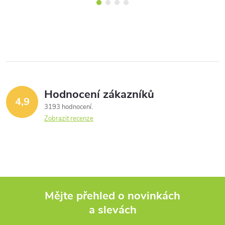
Hodnocení zákazníků
4,9
3193 hodnocení
Zobrazit recenze
Mějte přehled o novinkách
a slevách
Z