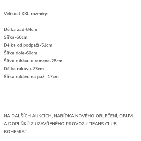
Velikost XXL rozměry:
Délka zad-84cm
Šířka-60cm
Délka od podpaží-51cm
Šířka dole-60cm
Šířka rukávu u ramene-28cm
Délka rukávu-73cm
Š
ířka rukávu na paži-17cm
NA DALŠÍCH AUKCÍCH, NABÍDKA NOVÉHO OBLEČENÍ, OBUVI
A DOPLŇKŮ Z UZAVŘENÉHO PROVOZU ''JEANS CLUB
BOHEMIA"