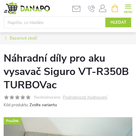
Přejít
NÁKUPNÍ
KOŠÍK
na
obsah
HLEDAT
Bazarové zboží
Náhradní díly pro aku
vysavač Siguro VT-R350B
TURBOVac
Podrobnosti hodnocení
Neohodnoceno
Kód produktu:
Zvolte variantu
Použité