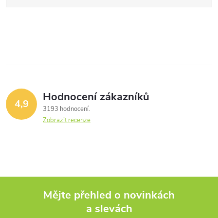
Hodnocení zákazníků
4,9
3193 hodnocení
Zobrazit recenze
Mějte přehled o novinkách
a slevách
Z