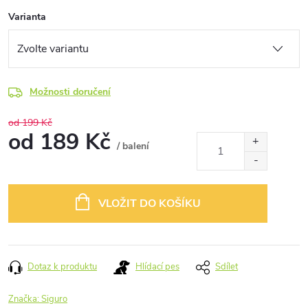
Varianta
Možnosti doručení
od 199 Kč
od
189 Kč
/ balení
Měrná
cena:
VLOŽIT DO KOŠÍKU
Dotaz k produktu
Hlídací pes
Sdílet
Značka:
Siguro