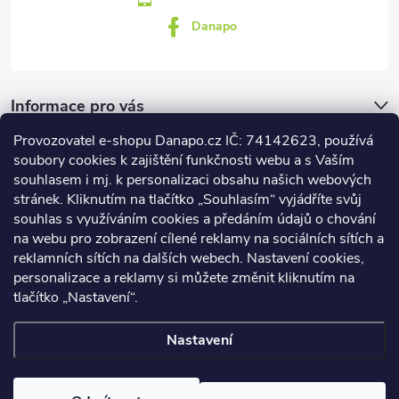
Danapo
Informace pro vás
Provozovatel e-shopu Danapo.cz IČ: 74142623, používá
Dotazník
soubory cookies k zajištění funkčnosti webu a s Vaším
souhlasem i mj. k personalizaci obsahu našich webových
stránek. Kliknutím na tlačítko „Souhlasím“ vyjádříte svůj
Co upřednosťnujete?
souhlas s využíváním cookies a předáním údajů o chování
na webu pro zobrazení cílené reklamy na sociálních sítích a
Počet hlasů:
437
reklamních sítích na dalších webech. Nastavení cookies,
Facebook
personalizace a reklamy si můžete změnit kliknutím na
tlačítko „Nastavení“.
Nastavení
Copyright 2026
DANAPO - David Černý
. Všechna práva vyhrazena.
Upravit nastavení cookies