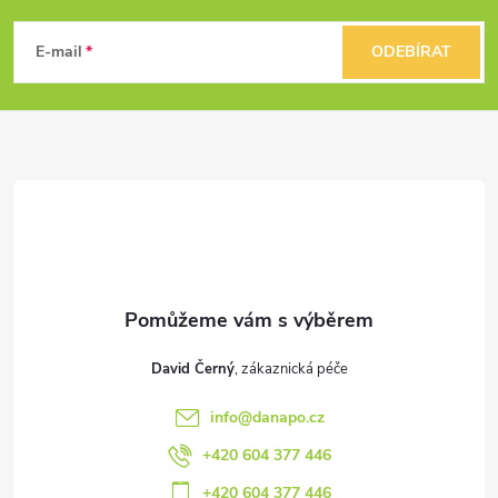
á
E-mail
ODEBÍRAT
p
a
t
í
David Černý
info
@
danapo.cz
+420 604 377 446
+420 604 377 446