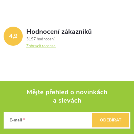
Hodnocení zákazníků
4,9
3197 hodnocení
Zobrazit recenze
Mějte přehled o novinkách
a slevách
Z
á
E-mail
ODEBÍRAT