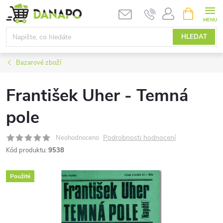
Přejít
NÁKUPNÍ
KOŠÍK
na
obsah
HLEDAT
Bazarové zboží
František Uher - Temná
pole
Podrobnosti hodnocení
Neohodnoceno
Kód produktu:
9538
Použité