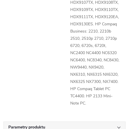
HDX9107TX, HDX9108TX,
HDX9109TX, HDX9110TX,
HDX9111TX, HDX9120EA,
HDX9130ES. HP Compaq
Business: 2210, 2210b
2510, 2510p 2710, 2710p
6720, 6720s, 6720t,
NC2400 NC4400 NC6320
NC6400, NC8340, NC8430,
NW9440, NX9420,
NX6310, NX6315 NX6320,
NX6325 NX7300, NX7400.
HP Compaq Tablet PC
TC4400. HP 2133 Mini-
Note PC.
Parametry produktu