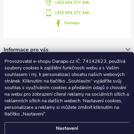
+420 604 377 446
+420 604 377 446
Danapo
Informace pro vás
Provozovatel e-shopu Danapo.cz IČ: 74142623, používá
Dotazník
soubory cookies k zajištění funkčnosti webu a s Vaším
souhlasem i mj. k personalizaci obsahu našich webových
stránek. Kliknutím na tlačítko „Souhlasím“ vyjádříte svůj
Co upřednosťnujete?
souhlas s využíváním cookies a předáním údajů o chování
na webu pro zobrazení cílené reklamy na sociálních sítích a
Počet hlasů:
437
reklamních sítích na dalších webech. Nastavení cookies,
Facebook
personalizace a reklamy si můžete změnit kliknutím na
tlačítko „Nastavení“.
Nastavení