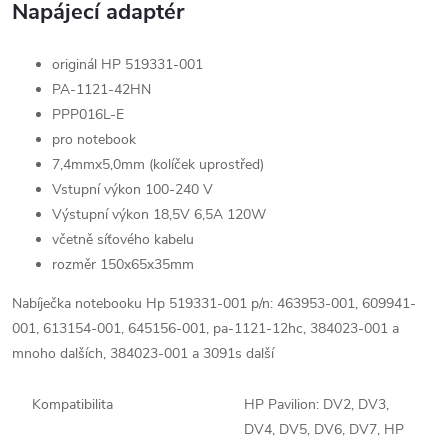
Napájecí adaptér
originál HP 519331-001
PA-1121-42HN
PPP016L-E
pro notebook
7,4mmx5,0mm
(kolíček uprostřed)
Vstupní výkon
100-240 V
Výstupní výkon 18,5V 6,5A 120W
včetně síťového kabelu
rozměr 150x65x35mm
Nabíječka notebooku Hp 519331-001 p/n: 463953-001, 609941-
001, 613154-001, 645156-001, pa-1121-12hc, 384023-001 a
mnoho dalších, 384023-001 a 3091s další
Kompatibilita
HP Pavilion: DV2, DV3,
DV4, DV5, DV6, DV7, HP