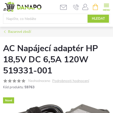
Přejít
NÁKUPNÍ
KOŠÍK
na
obsah
HLEDAT
Bazarové zboží
AC Napájecí adaptér HP
18,5V DC 6,5A 120W
519331-001
Podrobnosti hodnocení
Neohodnoceno
Kód produktu:
59763
Nové